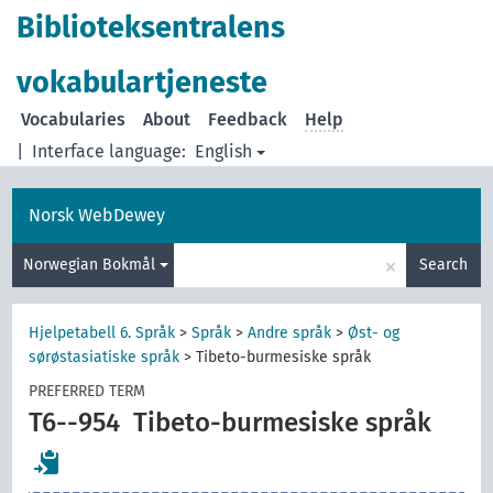
Biblioteksentralens
vokabulartjeneste
Vocabularies
About
Feedback
Help
|
Interface language:
English
Norsk WebDewey
×
Norwegian Bokmål
Search
Hjelpetabell 6. Språk
>
Språk
>
Andre språk
>
Øst- og
sørøstasiatiske språk
>
Tibeto-burmesiske språk
PREFERRED TERM
T6--954
Tibeto-burmesiske språk