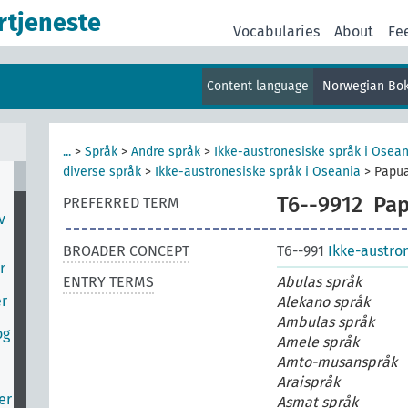
rtjeneste
Vocabularies
About
Fe
Content language
Norwegian Bo
...
>
Språk
>
Andre språk
>
Ikke-austronesiske språk i Osean
diverse språk
>
Ikke-austronesiske språk i Oseania
>
Papu
T6--9912
Pa
PREFERRED TERM
v
BROADER CONCEPT
T6--991
Ikke-austro
r
ENTRY TERMS
Abulas språk
er
Alekano språk
Ambulas språk
og
Amele språk
Amto-musanspråk
Araispråk
er
Asmat språk