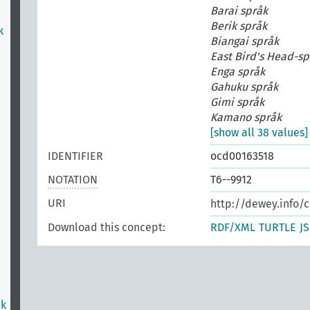
Barai språk
Berik språk
k
Biangai språk
East Bird's Head-sp
Enga språk
Gahuku språk
Gimi språk
Kamano språk
[show all 38 values]
IDENTIFIER
ocd00163518
NOTATION
T6--9912
URI
http://dewey.info/c
Download this concept:
RDF/XML
TURTLE
J
åk