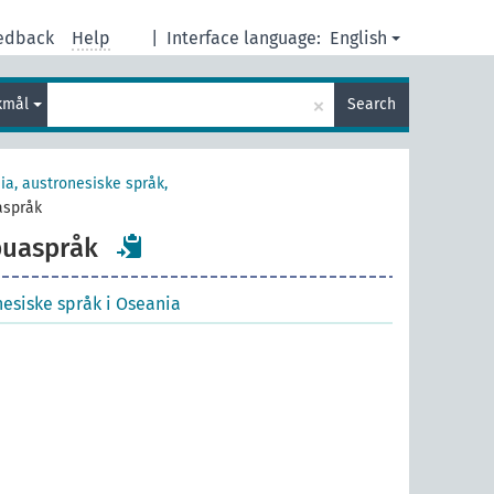
edback
Help
|
Interface language:
English
×
kmål
Search
ia, austronesiske språk,
aspråk
puaspråk
nesiske språk i Oseania