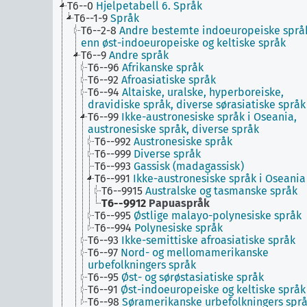
T6--0
Hjelpetabell 6. Språk
T6--1-9
Språk
T6--2-8
Andre bestemte indoeuropeiske språ
enn øst-indoeuropeiske og keltiske språk
T6--9
Andre språk
T6--96
Afrikanske språk
T6--92
Afroasiatiske språk
T6--94
Altaiske, uralske, hyperboreiske,
dravidiske språk, diverse sørasiatiske språk
T6--99
Ikke-austronesiske språk i Oseania,
austronesiske språk, diverse språk
T6--992
Austronesiske språk
T6--999
Diverse språk
T6--993
Gassisk (madagassisk)
T6--991
Ikke-austronesiske språk i Oseania
T6--9915
Australske og tasmanske språk
T6--9912
Papuaspråk
T6--995
Østlige malayo-polynesiske språk
T6--994
Polynesiske språk
T6--93
Ikke-semittiske afroasiatiske språk
T6--97
Nord- og mellomamerikanske
urbefolkningers språk
T6--95
Øst- og sørøstasiatiske språk
T6--91
Øst-indoeuropeiske og keltiske språk
T6--98
Søramerikanske urbefolkningers spr