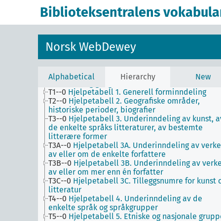
Biblioteksentralens vokabula
Norsk WebDewey
1
Filosofi og psykologi
Alphabetical
Hierarchy
New
9
Historie og geografi
T1--0
Hjelpetabell 1. Generell forminndeling
T2--0
Hjelpetabell 2. Geografiske områder,
historiske perioder, biografier
T3--0
Hjelpetabell 3. Underinndeling av kunst, a
de enkelte språks litteraturer, av bestemte
litterære former
T3A--0
Hjelpetabell 3A. Underinndeling av verke
av eller om de enkelte forfattere
T3B--0
Hjelpetabell 3B. Underinndeling av verk
av eller om mer enn én forfatter
T3C--0
Hjelpetabell 3C. Tilleggsnumre for kunst 
litteratur
T4--0
Hjelpetabell 4. Underinndeling av de
enkelte språk og språkgrupper
T5--0
Hjelpetabell 5. Etniske og nasjonale grupp