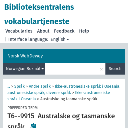
Biblioteksentralens
vokabulartjeneste
Vocabularies
About
Feedback
Help
|
Interface language:
English
Norsk WebDewey
×
Norwegian Bokmål
Search
...
>
Språk
>
Andre språk
>
Ikke-austronesiske språk i Oseania,
austronesiske språk, diverse språk
>
Ikke-austronesiske
språk i Oseania
>
Australske og tasmanske språk
PREFERRED TERM
T6--9915
Australske og tasmanske
språk