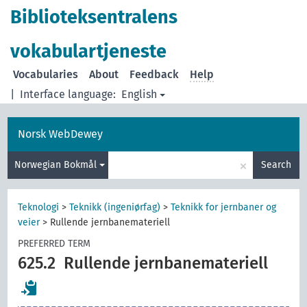
Biblioteksentralens
vokabulartjeneste
Vocabularies
About
Feedback
Help
|
Interface language:
English
Norsk WebDewey
×
Norwegian Bokmål
Search
Teknologi
>
Teknikk (ingeniørfag)
>
Teknikk for jernbaner og
veier
>
Rullende jernbanemateriell
PREFERRED TERM
625.2
Rullende jernbanemateriell