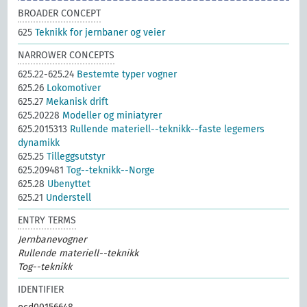
BROADER CONCEPT
625
Teknikk for jernbaner og veier
NARROWER CONCEPTS
625.22-625.24
Bestemte typer vogner
625.26
Lokomotiver
625.27
Mekanisk drift
625.20228
Modeller og miniatyrer
625.2015313
Rullende materiell--teknikk--faste legemers
dynamikk
625.25
Tilleggsutstyr
625.209481
Tog--teknikk--Norge
625.28
Ubenyttet
625.21
Understell
ENTRY TERMS
Jernbanevogner
Rullende materiell--teknikk
Tog--teknikk
IDENTIFIER