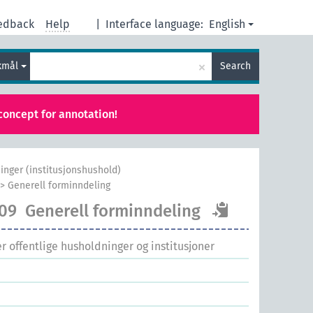
edback
Help
|
Interface language:
English
×
kmål
Search
concept for annotation!
inger (institusjonshushold)
>
Generell forminndeling
909
Generell forminndeling
 offentlige husholdninger og institusjoner