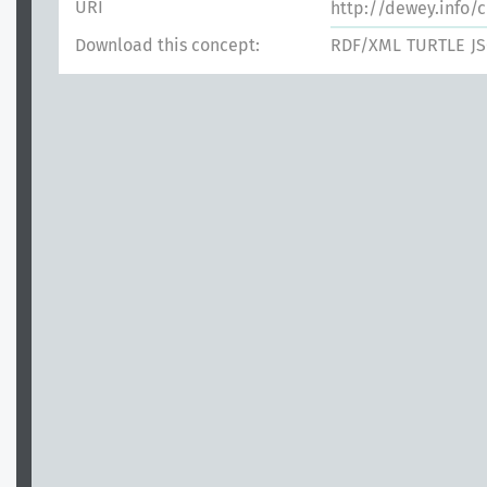
URI
http://dewey.info/c
Download this concept:
RDF/XML
TURTLE
J