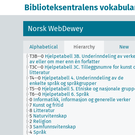
1
Filosofi og psykologi
Biblioteksentralens vokabula
9
Historie og geografi
T1--0
Hjelpetabell 1. Generell forminndeling
T2--0
Hjelpetabell 2. Geografiske områder,
historiske perioder, biografier
Norsk WebDewey
T3--0
Hjelpetabell 3. Underinndeling av kunst, a
de enkelte språks litteraturer, av bestemte
litterære former
T3A--0
Hjelpetabell 3A. Underinndeling av verke
Alphabetical
Hierarchy
New
av eller om de enkelte forfattere
T3B--0
Hjelpetabell 3B. Underinndeling av verk
av eller om mer enn én forfatter
T3C--0
Hjelpetabell 3C. Tilleggsnumre for kunst 
litteratur
T4--0
Hjelpetabell 4. Underinndeling av de
enkelte språk og språkgrupper
T5--0
Hjelpetabell 5. Etniske og nasjonale grupp
T6--0
Hjelpetabell 6. Språk
0
Informatikk, informasjon og generelle verker
7
Kunst og fritid
8
Litteratur
5
Naturvitenskap
2
Religion
3
Samfunnsvitenskap
4
Språk