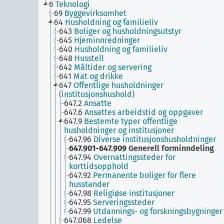
6
Teknologi
69
Byggevirksomhet
64
Husholdning og familieliv
643
Boliger og husholdningsutstyr
645
Hjeminnredninger
640
Husholdning og familieliv
648
Husstell
642
Måltider og servering
641
Mat og drikke
647
Offentlige husholdninger
(institusjonshushold)
647.2
Ansatte
647.6
Ansattes arbeidstid og oppgaver
647.9
Bestemte typer offentlige
husholdninger og institusjoner
647.96
Diverse institusjonshusholdninger
647.901-647.909
Generell forminndeling
647.94
Overnattingssteder for
korttidsopphold
647.92
Permanente boliger for flere
husstander
647.98
Religiøse institusjoner
647.95
Serveringssteder
647.99
Utdannings- og forskningsbygninger
647.068
Ledelse