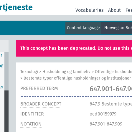
rtjeneste
Vocabularies
About
Fe
Content language
Norwegian Bo
v
r
This concept has been deprecated. Do not use this 
er
og
Teknologi
>
Husholdning og familieliv
>
Offentlige husholdn
>
Bestemte typer offentlige husholdninger og institusjoner
er
647.901-647.
PREFERRED TERM
BROADER CONCEPT
647.9
Bestemte typer
IDENTIFIER
ocd00159979
NOTATION
647.901-647.909