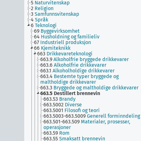
5
Naturvitenskap
2
Religion
3
Samfunnsvitenskap
4
Språk
6
Teknologi
69
Byggevirksomhet
64
Husholdning og familieliv
67
Industriell produksjon
66
Kjemiteknikk
663
Drikkevareteknologi
663.9
Alkoholfrie bryggede drikkevarer
663.6
Alkoholfrie drikkevarer
663.1
Alkoholholdige drikkevarer
663.4
Bestemte typer bryggede og
maltholdige drikkevarer
663.3
Bryggede og maltholdige drikkevarer
663.5
Destillert brennevin
663.53
Brandy
663.5002
Diverse
663.5001
Filosofi og teori
663.5003-663.5009
Generell forminndeling
663.501-663.509
Materialer, prosesser,
operasjoner
663.59
Rom
663.55
Smaksatt brennevin