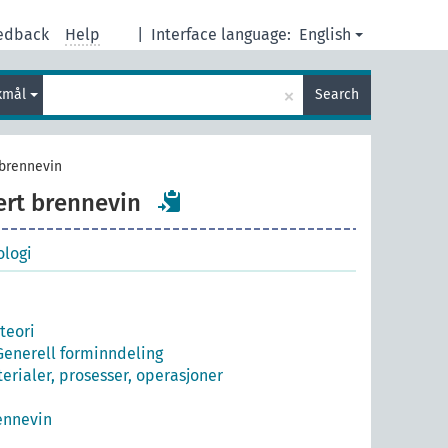
edback
Help
|
Interface language:
English
×
kmål
Search
 brennevin
ert brennevin
ologi
 teori
Generell forminndeling
erialer, prosesser, operasjoner
ennevin