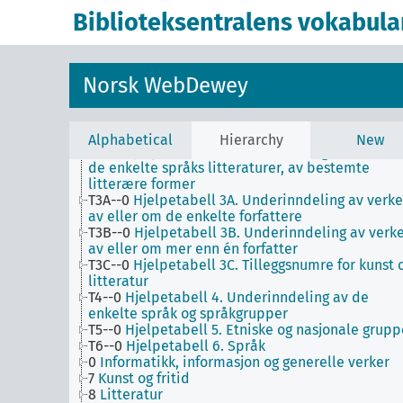
Biblioteksentralens vokabula
1
Filosofi og psykologi
Norsk WebDewey
9
Historie og geografi
T1--0
Hjelpetabell 1. Generell forminndeling
T2--0
Hjelpetabell 2. Geografiske områder,
historiske perioder, biografier
Alphabetical
Hierarchy
New
T3--0
Hjelpetabell 3. Underinndeling av kunst, a
de enkelte språks litteraturer, av bestemte
litterære former
T3A--0
Hjelpetabell 3A. Underinndeling av verke
av eller om de enkelte forfattere
T3B--0
Hjelpetabell 3B. Underinndeling av verk
av eller om mer enn én forfatter
T3C--0
Hjelpetabell 3C. Tilleggsnumre for kunst 
litteratur
T4--0
Hjelpetabell 4. Underinndeling av de
enkelte språk og språkgrupper
T5--0
Hjelpetabell 5. Etniske og nasjonale grupp
T6--0
Hjelpetabell 6. Språk
0
Informatikk, informasjon og generelle verker
7
Kunst og fritid
8
Litteratur