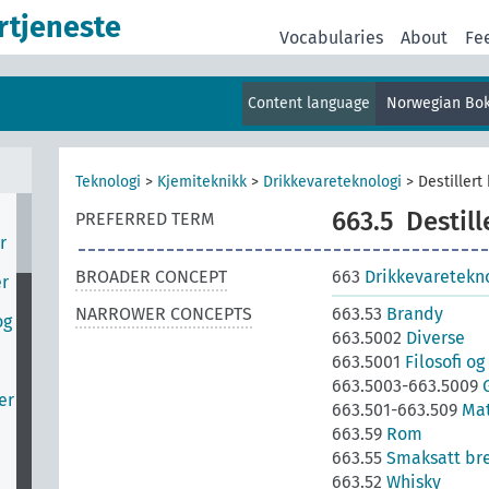
rtjeneste
Vocabularies
About
Fe
Content language
Norwegian Bo
Teknologi
>
Kjemiteknikk
>
Drikkevareteknologi
>
Destillert
v
663.5
Destill
PREFERRED TERM
r
BROADER CONCEPT
663
Drikkevaretekn
er
NARROWER CONCEPTS
663.53
Brandy
og
663.5002
Diverse
663.5001
Filosofi og
663.5003-663.5009
er
663.501-663.509
Mat
663.59
Rom
663.55
Smaksatt br
663.52
Whisky