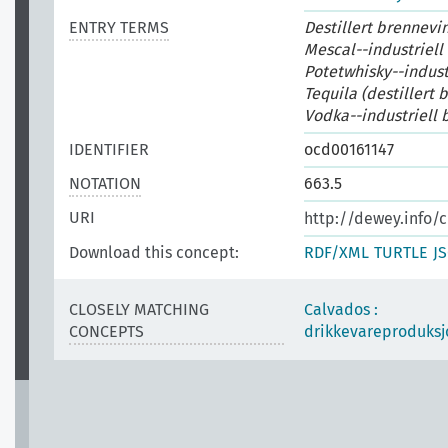
ENTRY TERMS
Destillert brennevi
Mescal--industriell
Potetwhisky--indust
Tequila (destillert 
Vodka--industriell 
IDENTIFIER
ocd00161147
NOTATION
663.5
URI
http://dewey.info/c
Download this concept:
RDF/XML
TURTLE
J
CLOSELY MATCHING
Calvados :
CONCEPTS
drikkevareproduksj