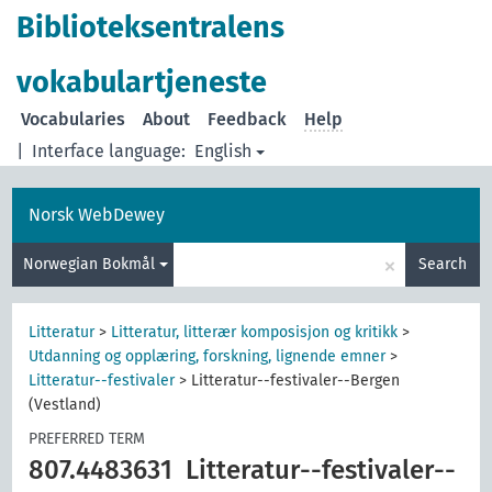
Biblioteksentralens
vokabulartjeneste
Vocabularies
About
Feedback
Help
|
Interface language:
English
Norsk WebDewey
×
Norwegian Bokmål
Search
Litteratur
>
Litteratur, litterær komposisjon og kritikk
>
Utdanning og opplæring, forskning, lignende emner
>
Litteratur--festivaler
>
Litteratur--festivaler--Bergen
(Vestland)
PREFERRED TERM
807.4483631
Litteratur--festivaler--