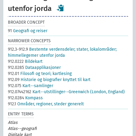
utenfor jorda
BROADER CONCEPT
91
Geografi og reiser
NARROWER CONCEPTS
912.3-912.9
Bestemte verdensdeler, stater, lokalområder;
himmellegemer utenfor jorda
912.0222
Bildekart
912.0285
Dataapplikasjoner
912.01
Filosofi og teori; kartlesing
912.09
Historie og biografier knyttet til kart
912.075
Kart--samlinger
912.07442162
Kart--utstillinger--Greenwich (London, England)
912.0284
Kompass
912.1
Områder, regioner, steder generelt
ENTRY TERMS
Atlas
Atlas--geografi
Digitale kart