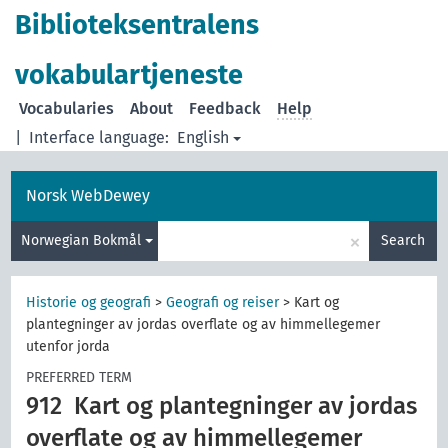
Biblioteksentralens
vokabulartjeneste
Vocabularies
About
Feedback
Help
|
Interface language:
English
Norsk WebDewey
×
Norwegian Bokmål
Search
Historie og geografi
>
Geografi og reiser
>
Kart og
plantegninger av jordas overflate og av himmellegemer
utenfor jorda
PREFERRED TERM
912
Kart og plantegninger av jordas
overflate og av himmellegemer