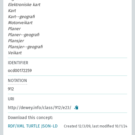
Elektroniske kart
Kart
Kart--geografi
Motorveikart
Planer
Planer--geografi
Plansjer
Plansjer--geografi
Veikart
IDENTIFIER
ocd00172259
NOTATION
912
URI
http://dewey.info/class/912/e23/
Download this concept:
RDF/XML
TURTLE
JSON-LD
Created 12/3/09, last modified 10/1/24