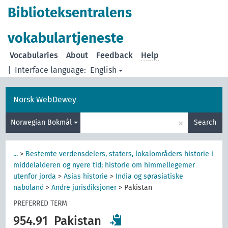
Biblioteksentralens
vokabulartjeneste
Vocabularies
About
Feedback
Help
|
Interface language:
English
Norsk WebDewey
×
Norwegian Bokmål
Search
...
>
Bestemte verdensdelers, staters, lokalområders historie i
middelalderen og nyere tid; historie om himmellegemer
utenfor jorda
>
Asias historie
>
India og sørasiatiske
naboland
>
Andre jurisdiksjoner
>
Pakistan
PREFERRED TERM
954.91
Pakistan