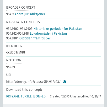
BROADER CONCEPT
954.9
Andre jurisdiksjoner
NARROWER CONCEPTS
954.9102-954.9105
Historiske perioder for Pakistan
954.912-954.918
Lokalområder i Pakistan
954.9101
Oldtiden fram til 647
IDENTIFIER
ocd00175188
NOTATION
954.91
URI
http://dewey.info/class/954.91/e23/
Download this concept:
RDF/XML
TURTLE
JSON-LD
Created 12/3/09, last modified 10/27/17