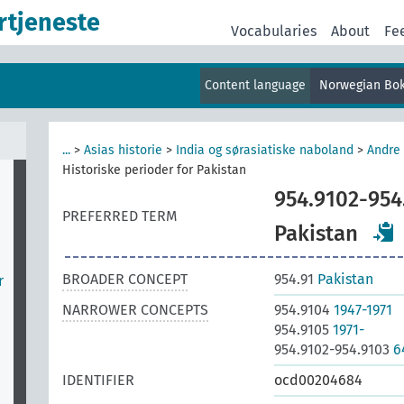
rtjeneste
Vocabularies
About
Fe
Content language
Norwegian Bo
...
>
Asias historie
>
India og sørasiatiske naboland
>
Andre 
Historiske perioder for Pakistan
954.9102-954
PREFERRED TERM
Pakistan
BROADER CONCEPT
954.91
Pakistan
r
NARROWER CONCEPTS
954.9104
1947-1971
954.9105
1971-
954.9102-954.9103
6
IDENTIFIER
ocd00204684