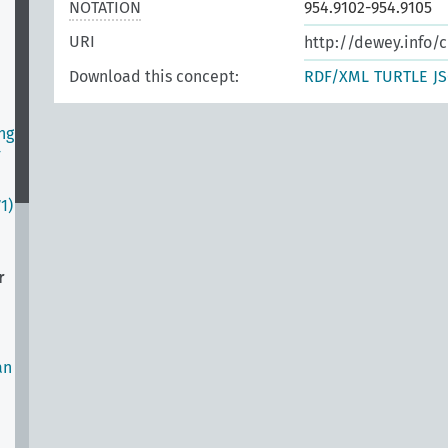
NOTATION
954.9102-954.9105
URI
http://dewey.info/c
Download this concept:
RDF/XML
TURTLE
J
ng
-
1)
r
an