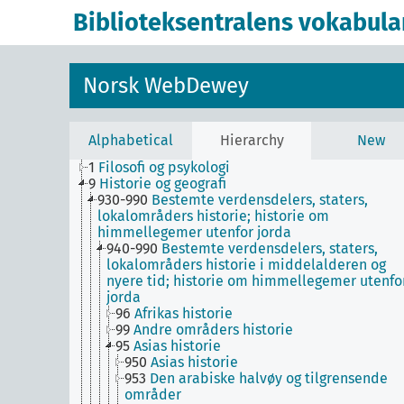
Biblioteksentralens vokabula
Norsk WebDewey
Alphabetical
Hierarchy
New
1
Filosofi og psykologi
9
Historie og geografi
930-990
Bestemte verdensdelers, staters,
lokalområders historie; historie om
himmellegemer utenfor jorda
940-990
Bestemte verdensdelers, staters,
lokalområders historie i middelalderen og
nyere tid; historie om himmellegemer utenfo
jorda
96
Afrikas historie
99
Andre områders historie
95
Asias historie
950
Asias historie
953
Den arabiske halvøy og tilgrensende
områder