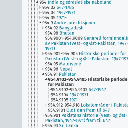
954
India og sørasiatiske naboland
954.02
647-1785
954.04
1947-1971
954.05
1971-
954.9
Andre jurisdiksjoner
954.92
Bangladesh
954.98
Bhutan
954.9001-954.9009
Generell forminndeli
av Pakistan (Vest- og Øst-Pakistan, 1947
1971)
954.902-954.905
Historiske perioder for
Pakistan (Vest- og Øst-Pakistan, 1947-197
954.95
Maldivene
954.96
Nepal
954.91
Pakistan
954.9102-954.9105
Historiske periode
for Pakistan
954.9102-954.9103
647-1947
954.9104
1947-1971
954.9105
1971-
954.912-954.918
Lokalområder i Pakist
954.9101
Oldtiden fram til 647
954.901
Pakistans historie (Vest- og Øst-
Pakistan, 1947-1971) fram til 647
954.93
Sri Lanka