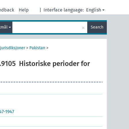
edback
Help
|
Interface language:
English
×
kmål
Search
jurisdiksjoner
>
Pakistan
>
.9105
Historiske perioder for
47-1947