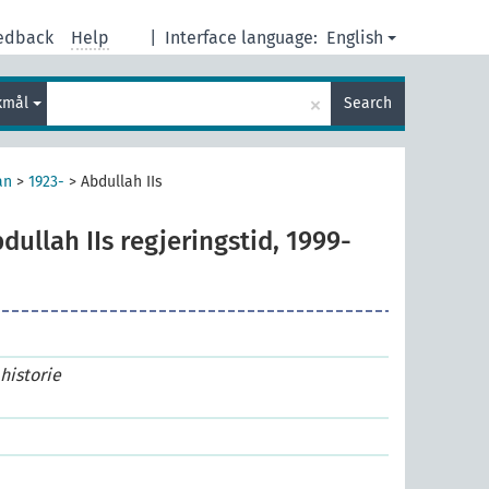
edback
Help
|
Interface language:
English
×
kmål
Search
an
>
1923-
>
Abdullah IIs
dullah IIs regjeringstid, 1999-
historie