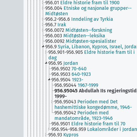
956.01
Eldre historie fram til 1900
956.004
Etniske og nasjonale grupper--
Midtøsten
956.2-956.6
Inndeling av Tyrkia
956.7
Irak
956.0072
Midtøsten--forskning
956.003
Midtøsten--leksika
956.0092
Midtøsten-spesialister
956.9
Syria, Libanon, Kypros, Israel, Jorda
956.901-956.905
Eldre historie fram til i
dag
956.95
Jordan
956.9502
70-640
956.9503
640-1923
956.9504
1923-
956.95044
1967-1999
956.95045
Abdullah IIs regjeringstid
1999-
956.95043
Perioden med Det
hashemittiske kongedømme, 1946-
956.95042
Perioden med
mandatområde, 1923-1946
956.9501
Eldre historie fram til 70
956.954-956.959
Lokalområder i Jordan
956.93
Kypros