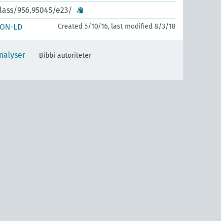
class/956.95045/e23/
SON-LD
Created 5/10/16, last modified 8/3/18
nalyser
Bibbi autoriteter