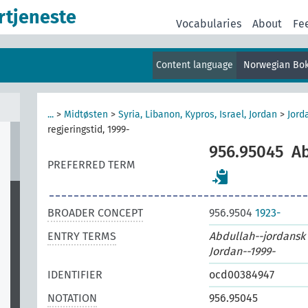
rtjeneste
Vocabularies
About
Fe
Content language
Norwegian Bo
r
...
>
Midtøsten
>
Syria, Libanon, Kypros, Israel, Jordan
>
Jord
regjeringstid, 1999-
956.95045
Ab
PREFERRED TERM
BROADER CONCEPT
956.9504
1923-
ENTRY TERMS
Abdullah--jordansk 
Jordan--1999-
IDENTIFIER
ocd00384947
NOTATION
956.95045