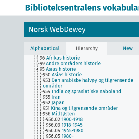
Biblioteksentralens vokabula
1
Filosofi og psykologi
9
Historie og geografi
930-990
Bestemte verdensdelers, staters,
lokalområders historie; historie om
Norsk WebDewey
himmellegemer utenfor jorda
940-990
Bestemte verdensdelers, staters,
lokalområders historie i middelalderen og
nyere tid; historie om himmellegemer utenfo
Alphabetical
Hierarchy
New
jorda
96
Afrikas historie
99
Andre områders historie
95
Asias historie
950
Asias historie
953
Den arabiske halvøy og tilgrensende
områder
954
India og sørasiatiske naboland
955
Iran
952
Japan
951
Kina og tilgrensende områder
956
Midtøsten
956.02
1900-1918
956.03
1918-1945
956.04
1945-1980
956.05
1980-