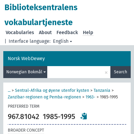
Biblioteksentralens
vokabulartjeneste
Vocabularies
About
Feedback
Help
|
Interface language:
English
Norsk WebDewey
×
Norwegian Bokmål
Search
...
>
Sentral-Afrika og øyene utenfor kysten
>
Tanzania
>
Zanzibar-regionen og Pemba-regionen
>
1963-
>
1985-1995
PREFERRED TERM
967.81042
1985-1995
BROADER CONCEPT