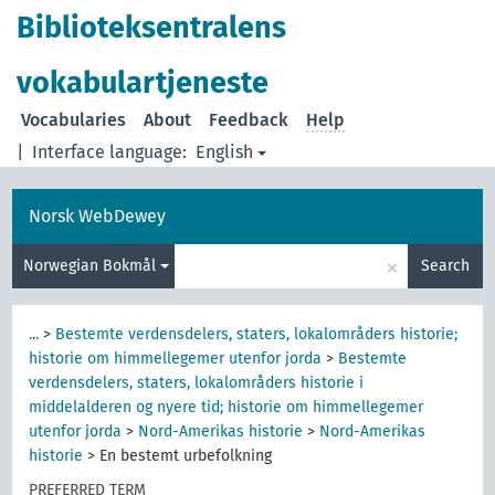
Biblioteksentralens
vokabulartjeneste
Vocabularies
About
Feedback
Help
|
Interface language:
English
Norsk WebDewey
×
Norwegian Bokmål
Search
...
>
Bestemte verdensdelers, staters, lokalområders historie;
historie om himmellegemer utenfor jorda
>
Bestemte
verdensdelers, staters, lokalområders historie i
middelalderen og nyere tid; historie om himmellegemer
utenfor jorda
>
Nord-Amerikas historie
>
Nord-Amerikas
historie
>
En bestemt urbefolkning
PREFERRED TERM