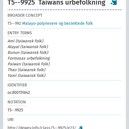
T5--9925
Taiwans urbefolkning
BROADER CONCEPT
T5--992
Malayo-polynesere og beslektede folk
ENTRY TERMS
Ami (taiwansk folk)
Atayal (taiwansk folk)
Bunun (taiwansk folk)
Formosas urbefolkning
Paiwan (taiwansk folk)
Thao (taiwansk folk)
Yami (taiwansk folk)
IDENTIFIER
ocd00151642
NOTATION
T5--9925
URI
http://dewey.info/class/5--9925/e23/