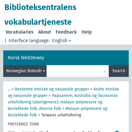
Biblioteksentralens
vokabulartjeneste
Vocabularies
About
Feedback
Help
|
Interface language:
English
Norsk WebDewey
×
Norwegian Bokmål
Search
...
>
Bestemte etniske og nasjonale grupper
>
Andre etniske
og nasjonale grupper
>
Papuanere; Australia og Tasmanias
urbefolkning (aborigenere); malayo-polynesere og
beslektede folk; diverse folk
>
Malayo-polynesere og
beslektede folk
>
Taiwans urbefolkning
PREFERRED TERM