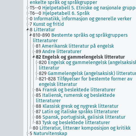
enkelte språk og språkgrupper
T5--0
Hjelpetabell 5. Etniske og nasjonale grupp
T6--0
Hjelpetabell 6. Språk
0
Informatikk, informasjon og generelle verker
7
Kunst og fritid
8
Litteratur
810-890
Bestemte språks og språkgruppers
litteraturer
81
Amerikansk litteratur på engelsk
89
Andre litteraturer
82
Engelsk og gammelengelsk litteratur
820
Engelsk og gammelengelsk (angelsaksis
litteratur
829
Gammelengelsk (angelsaksisk) litteratu
821-828
Tilføyelser for bestemte former av
engelsk litteratur
84
Fransk og beslektede litteraturer
85
Italiensk, rumensk og beslektede
litteraturer
88
Klassisk gresk og nygresk litteratur
87
Latin og italiske språks litteraturer
86
Spansk, portugisisk, galisisk litteratur
83
Tysk og beslektede litteraturer
80
Litteratur, litterær komposisjon og kritikk
5
Naturvitenskap