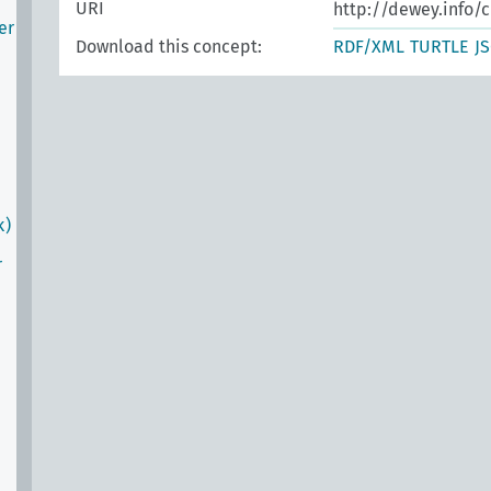
URI
http://dewey.info/
er
Download this concept:
RDF/XML
TURTLE
J
k)
r