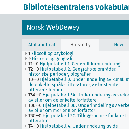
Biblioteksentralens vokabula
Norsk WebDewey
Alphabetical
Hierarchy
New
1
Filosofi og psykologi
9
Historie og geografi
T1--0
Hjelpetabell 1. Generell forminndeling
T2--0
Hjelpetabell 2. Geografiske områder,
historiske perioder, biografier
T3--0
Hjelpetabell 3. Underinndeling av kunst, a
de enkelte språks litteraturer, av bestemte
litterære former
T3A--0
Hjelpetabell 3A. Underinndeling av verke
av eller om de enkelte forfattere
T3B--0
Hjelpetabell 3B. Underinndeling av verk
av eller om mer enn én forfatter
T3C--0
Hjelpetabell 3C. Tilleggsnumre for kunst 
litteratur
T4--0
Hjelpetabell 4. Underinndeling av de