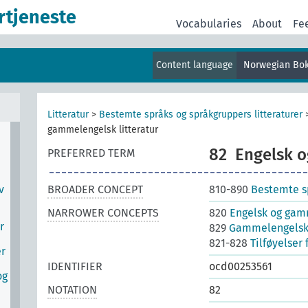
rtjeneste
Vocabularies
About
Fe
Content language
Norwegian Bo
Litteratur
>
Bestemte språks og språkgruppers litteraturer
gammelengelsk litteratur
82
Engelsk o
PREFERRED TERM
v
BROADER CONCEPT
810-890
Bestemte sp
NARROWER CONCEPTS
820
Engelsk og gamm
r
829
Gammelengelsk (
821-828
Tilføyelser
er
IDENTIFIER
ocd00253561
og
NOTATION
82