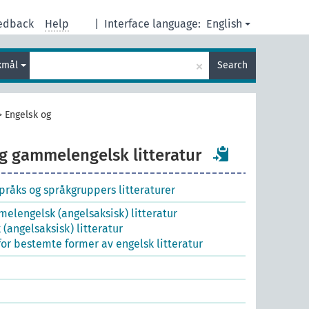
edback
Help
|
Interface language:
English
×
kmål
Search
>
Engelsk og
g gammelengelsk litteratur
råks og språkgruppers litteraturer
elengelsk (angelsaksisk) litteratur
angelsaksisk) litteratur
 for bestemte former av engelsk litteratur