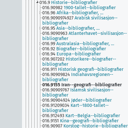
016.9
Historie--bibliografier
016.90982
1900-tallet--bibliografier
016.96
Afrika--bibliografier, …
016.9090974927
Arabisk sivilisasjon--
bibliografier
016.95
Asia--bibliografier, …
016.9090963
Atlanterhavet--sivilisasjon--
bibliografier
016.99
Australasia--bibliografier, …
016.92
Biografier--bibliografier
016.94
Europa--bibliografier
016.907202
Historikere--biografier--
bibliografier
016.911
Historisk geografi--bibliografier
016.90909824
Indiahavsregionen--
bibliografier
016.9155
Iran--geografi--bibliografier
016.90909767
Islamsk sivilisasjon--
bibliografier
016.90904924
Jøder--bibliografier
016.91209034
Kart--1800-tallet--
bibliografier
016.912493
Kart--Belgia--bibliografier
016.9151
Kina--geografi--bibliografier
016.90907
Korstog--historie--bibliografier