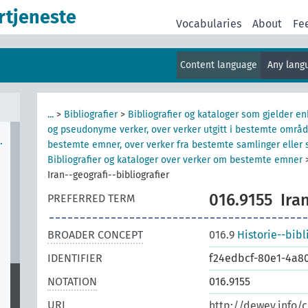
rtjeneste
er
Vocabularies
About
Fe
Content language
Any lan
...
>
Bibliografier
>
Bibliografier og kataloger som gjelder e
og pseudonyme verker, over verker utgitt i bestemte områd
…
bestemte emner, over verker fra bestemte samlinger eller s
Bibliografier og kataloger over verker om bestemte emner
Iran--geografi--bibliografier
016.9155
Ira
PREFERRED TERM
BROADER CONCEPT
016.9
Historie--bibl
IDENTIFIER
f24edbcf-80e1-4a8
NOTATION
016.9155
URI
http://dewey.info/c