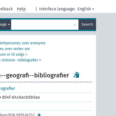
edback
Help
|
Interface language:
English
×
guage
Search
nkeltpersoner, over anonyme
er, over verker om
om er til salgs
>
>
Historie--bibliografier
>
n--geografi--bibliografier
iografier
0-854f-d4c6acb0b5aa
lass/016.9155/e23/