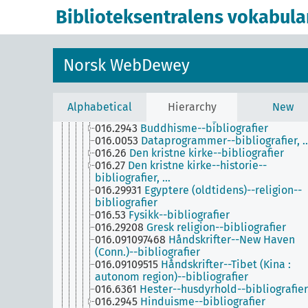
bestemte emner
Biblioteksentralens vokabula
016.2996
Afrikanske religioner--bibliografi
016.540112
Alkymi--bibliografier
016.52
Astronomi--bibliografier
016.22
Bibelen--bibliografier
Norsk WebDewey
016.016
Bibliografier--bibliografier
016.02
Bibliotekvitenskap--bibliografier, …
016.29954
Bon (tibetansk religion)--
bibliografier
Alphabetical
Hierarchy
New
016.58
Botanikk--bibliografier
016.2943
Buddhisme--bibliografier
016.0053
Dataprogrammer--bibliografier, 
016.26
Den kristne kirke--bibliografier
016.27
Den kristne kirke--historie--
bibliografier, …
016.29931
Egyptere (oldtidens)--religion--
bibliografier
016.53
Fysikk--bibliografier
016.29208
Gresk religion--bibliografier
016.091097468
Håndskrifter--New Haven
(Conn.)--bibliografier
016.09109515
Håndskrifter--Tibet (Kina :
autonom region)--bibliografier
016.6361
Hester--husdyrhold--bibliografier
016.2945
Hinduisme--bibliografier