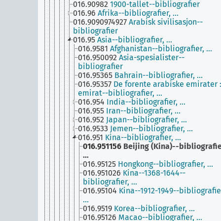
016.90982
1900-tallet--bibliografier
016.96
Afrika--bibliografier, …
016.9090974927
Arabisk sivilisasjon--
bibliografier
016.95
Asia--bibliografier, …
016.9581
Afghanistan--bibliografier, …
016.950092
Asia-spesialister--
bibliografier
016.95365
Bahrain--bibliografier, …
016.95357
De forente arabiske emirater 
emirat--bibliografier, …
016.954
India--bibliografier, …
016.955
Iran--bibliografier, …
016.952
Japan--bibliografier, …
016.9533
Jemen--bibliografier, …
016.951
Kina--bibliografier, …
016.951156
Beijing (Kina)--bibliografie
…
016.95125
Hongkong--bibliografier, …
016.951026
Kina--1368-1644--
bibliografier, …
016.95104
Kina--1912-1949--bibliografie
…
016.9519
Korea--bibliografier, …
016.95126
Macao--bibliografier, …