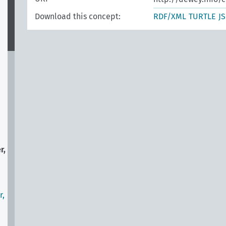
Download this concept:
RDF/XML
TURTLE
J
:
r,
r,