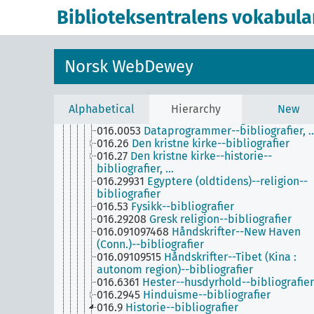
016.2996
Afrikanske religioner--bibliografi
Biblioteksentralens vokabula
016.540112
Alkymi--bibliografier
016.52
Astronomi--bibliografier
016.22
Bibelen--bibliografier
016.016
Bibliografier--bibliografier
Norsk WebDewey
016.02
Bibliotekvitenskap--bibliografier, …
016.29954
Bon (tibetansk religion)--
bibliografier
016.58
Botanikk--bibliografier
Alphabetical
Hierarchy
New
016.2943
Buddhisme--bibliografier
016.0053
Dataprogrammer--bibliografier, 
016.26
Den kristne kirke--bibliografier
016.27
Den kristne kirke--historie--
bibliografier, …
016.29931
Egyptere (oldtidens)--religion--
bibliografier
016.53
Fysikk--bibliografier
016.29208
Gresk religion--bibliografier
016.091097468
Håndskrifter--New Haven
(Conn.)--bibliografier
016.09109515
Håndskrifter--Tibet (Kina :
autonom region)--bibliografier
016.6361
Hester--husdyrhold--bibliografier
016.2945
Hinduisme--bibliografier
016.9
Historie--bibliografier