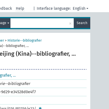
edback
Help
|
Interface language:
English
×
guage
Search
ner
>
Historie--bibliografier
a)--bibliografier, …
eijing (Kina)--bibliografier, …
grafier, …
rie--bibliografier
5-9d29-e34528d0e4f7
lass/016.951156/e23/