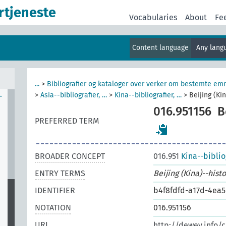
er
rtjeneste
Vocabularies
About
Fe
Content language
Any lan
...
>
Bibliografier og kataloger over verker om bestemte em
…
>
Asia--bibliografier, …
>
Kina--bibliografier, …
>
Beijing (Kin
016.951156
B
PREFERRED TERM
BROADER CONCEPT
016.951
Kina--biblio
ENTRY TERMS
Beijing (Kina)--histo
IDENTIFIER
b4f8fdfd-a17d-4ea
NOTATION
016.951156
URI
http://dewey.info/c