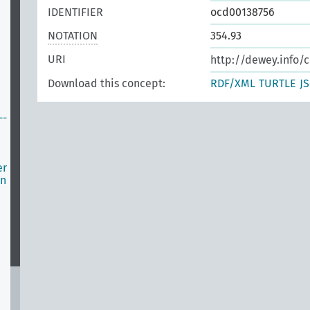
IDENTIFIER
ocd00138756
NOTATION
354.93
URI
http://dewey.info/c
Download this concept:
RDF/XML
TURTLE
J
--
er
en