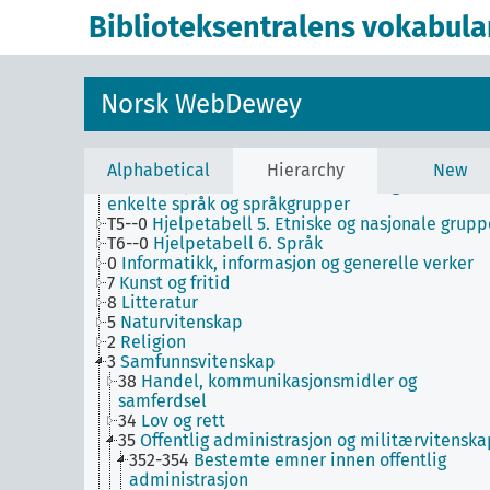
T3--0
Hjelpetabell 3. Underinndeling av kunst, a
Biblioteksentralens vokabula
de enkelte språks litteraturer, av bestemte
litterære former
T3A--0
Hjelpetabell 3A. Underinndeling av verke
av eller om de enkelte forfattere
Norsk WebDewey
T3B--0
Hjelpetabell 3B. Underinndeling av verk
av eller om mer enn én forfatter
T3C--0
Hjelpetabell 3C. Tilleggsnumre for kunst 
litteratur
Alphabetical
Hierarchy
New
T4--0
Hjelpetabell 4. Underinndeling av de
enkelte språk og språkgrupper
T5--0
Hjelpetabell 5. Etniske og nasjonale grupp
T6--0
Hjelpetabell 6. Språk
0
Informatikk, informasjon og generelle verker
7
Kunst og fritid
8
Litteratur
5
Naturvitenskap
2
Religion
3
Samfunnsvitenskap
38
Handel, kommunikasjonsmidler og
samferdsel
34
Lov og rett
35
Offentlig administrasjon og militærvitenska
352-354
Bestemte emner innen offentlig
administrasjon