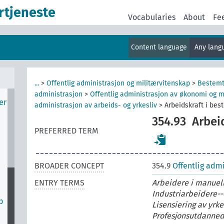
v
rtjeneste
Vocabularies
About
Fe
r
Content language
Any lan
er
og
...
>
Offentlig administrasjon og militærvitenskap
>
Bestemt
administrasjon
>
Offentlig administrasjon av økonomi og m
er
administrasjon av arbeids- og yrkesliv
>
Arbeidskraft i bes
354.93
Arbei
PREFERRED TERM
BROADER CONCEPT
354.9
Offentlig admi
ENTRY TERMS
Arbeidere i manuell
Industriarbeidere--
p
Lisensiering av yrk
Profesjonsutdannede