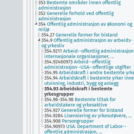
353
Bestemte områder innen offentlig
administrasjon
352
Generelle forhold ved offentlig
administrasjon
354
Offentlig administrasjon av økonomi og
miljø
354.27
Generelle former for bistand
354.9
Offentlig administrasjon av arbeids-
og yrkesliv
354.9211
Arbeid--offentlig administrasjon
internasjonale organisasjoner, …
354.92460973
Arbeid--offentlig
administrasjon--USA--offentlige utgifter
354.95
Arbeidskraft i andre bestemte yrk
354.94
Arbeidskraft i bestemte yrker inn
utvinning, industri, bygg og anlegg
354.93
Arbeidskraft i bestemte
yrkesgrupper
354.96-354.98
Bestemte tiltak for
arbeidstakere og yrkesaktive
354.927
Generelle former for bistand
354.9284
Lisensiering av yrkesutøvere, …
354.908
Persongrupper
354.90973
USA. Department of Labor--
offentlig administrasjon, …