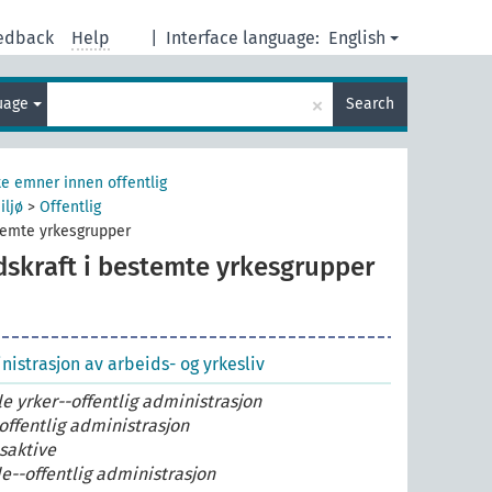
edback
Help
|
Interface language:
English
×
guage
Search
e emner innen offentlig
iljø
>
Offentlig
temte yrkesgrupper
dskraft i bestemte yrkesgrupper
nistrasjon av arbeids- og yrkesliv
e yrker--offentlig administrasjon
offentlig administrasjon
esaktive
--offentlig administrasjon