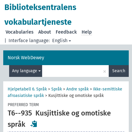
Biblioteksentralens
vokabulartjeneste
Vocabularies
About
Feedback
Help
|
Interface language:
English
Norsk WebDewey
×
Any language
Search
Hjelpetabell 6. Språk
>
Språk
>
Andre språk
>
Ikke-semittiske
afroasiatiske språk
>
Kusjittiske og omotiske språk
PREFERRED TERM
T6--935
Kusjittiske og omotiske
språk