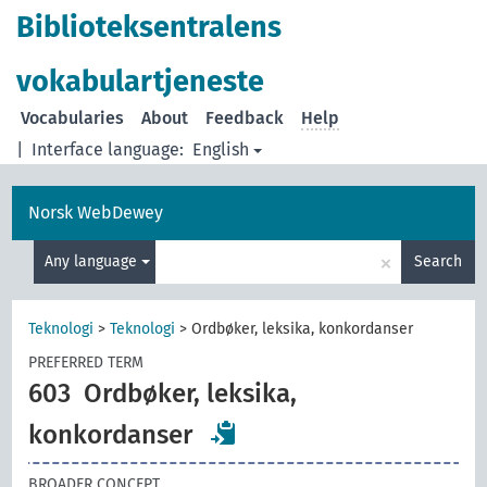
Biblioteksentralens
vokabulartjeneste
Vocabularies
About
Feedback
Help
|
Interface language:
English
Norsk WebDewey
×
Any language
Search
Teknologi
>
Teknologi
>
Ordbøker, leksika, konkordanser
PREFERRED TERM
603
Ordbøker, leksika,
konkordanser
BROADER CONCEPT