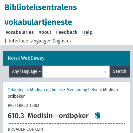
Biblioteksentralens
vokabulartjeneste
Vocabularies
About
Feedback
Help
|
Interface language:
English
Norsk WebDewey
×
Any language
Search
Teknologi
>
Medisin og helse
>
Medisin og helse
>
Medisin--
ordbøker
PREFERRED TERM
610.3
Medisin--ordbøker
BROADER CONCEPT