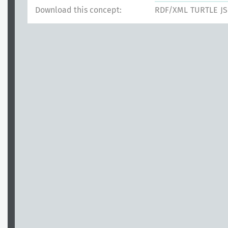
Download this concept:
RDF/XML
TURTLE
J