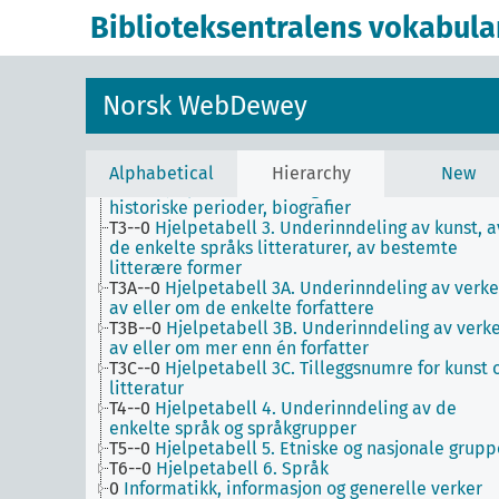
Biblioteksentralens vokabula
Norsk WebDewey
1
Filosofi og psykologi
9
Historie og geografi
T1--0
Hjelpetabell 1. Generell forminndeling
Alphabetical
Hierarchy
New
T2--0
Hjelpetabell 2. Geografiske områder,
historiske perioder, biografier
T3--0
Hjelpetabell 3. Underinndeling av kunst, a
de enkelte språks litteraturer, av bestemte
litterære former
T3A--0
Hjelpetabell 3A. Underinndeling av verke
av eller om de enkelte forfattere
T3B--0
Hjelpetabell 3B. Underinndeling av verk
av eller om mer enn én forfatter
T3C--0
Hjelpetabell 3C. Tilleggsnumre for kunst 
litteratur
T4--0
Hjelpetabell 4. Underinndeling av de
enkelte språk og språkgrupper
T5--0
Hjelpetabell 5. Etniske og nasjonale grupp
T6--0
Hjelpetabell 6. Språk
0
Informatikk, informasjon og generelle verker