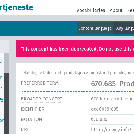
rtjeneste
Vocabularies
About
Fe
Content language
Any lan
This concept has been deprecated. Do not use this 
v
Teknologi
>
Industriell produksjon
>
Industriell produksjon
r
670.685
Prod
PREFERRED TERM
er
og
BROADER CONCEPT
670
Industriell pro
IDENTIFIER
ocd00161895
NOTATION
670.685
er
URI
http://dewey.info/