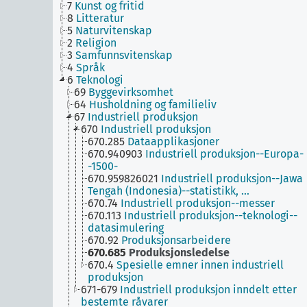
7
Kunst og fritid
8
Litteratur
5
Naturvitenskap
2
Religion
3
Samfunnsvitenskap
4
Språk
6
Teknologi
69
Byggevirksomhet
64
Husholdning og familieliv
67
Industriell produksjon
670
Industriell produksjon
670.285
Dataapplikasjoner
670.940903
Industriell produksjon--Europa-
-1500-
670.959826021
Industriell produksjon--Jawa
Tengah (Indonesia)--statistikk, …
670.74
Industriell produksjon--messer
670.113
Industriell produksjon--teknologi--
datasimulering
670.92
Produksjonsarbeidere
670.685
Produksjonsledelse
670.4
Spesielle emner innen industriell
produksjon
671-679
Industriell produksjon inndelt etter
bestemte råvarer