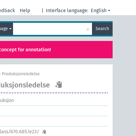
edback
Help
|
Interface language:
English
×
guage
Search
concept for annotation!
>
Produksjonsledelse
uksjonsledelse
duksjon
class/670.685/e23/