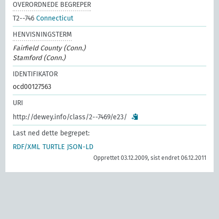
OVERORDNEDE BEGREPER
T2--746
Connecticut
HENVISNINGSTERM
Fairfield County (Conn.)
Stamford (Conn.)
IDENTIFIKATOR
ocd00127563
URI
http://dewey.info/class/2--7469/e23/
Last ned dette begrepet:
RDF/XML
TURTLE
JSON-LD
Opprettet 03.12.2009, sist endret 06.12.2011