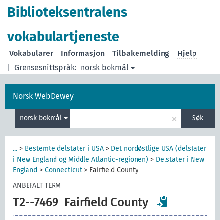
Biblioteksentralens
vokabulartjeneste
Vokabularer
Informasjon
Tilbakemelding
Hjelp
|
Grensesnittspråk:
norsk bokmål
Norsk WebDewey
×
norsk bokmål
Søk
...
>
Bestemte delstater i USA
>
Det nordøstlige USA (delstater
i New England og Middle Atlantic-regionen)
>
Delstater i New
England
>
Connecticut
>
Fairfield County
ANBEFALT TERM
T2--7469
Fairfield County