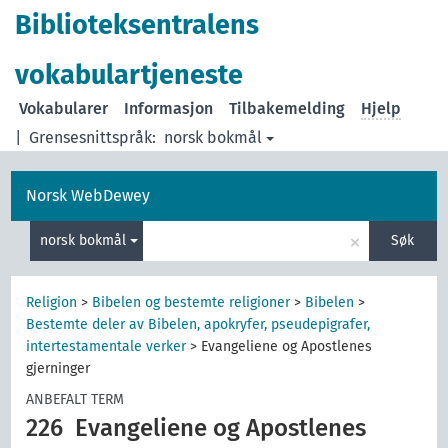
Biblioteksentralens
vokabulartjeneste
Vokabularer
Informasjon
Tilbakemelding
Hjelp
|
Grensesnittspråk:
norsk bokmål
Norsk WebDewey
×
norsk bokmål
Søk
Religion
>
Bibelen og bestemte religioner
>
Bibelen
>
Bestemte deler av Bibelen, apokryfer, pseudepigrafer,
intertestamentale verker
>
Evangeliene og Apostlenes
gjerninger
ANBEFALT TERM
226
Evangeliene og Apostlenes