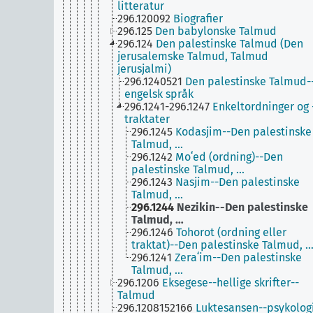
litteratur
296.120092
Biografier
296.125
Den babylonske Talmud
296.124
Den palestinske Talmud (Den
jerusalemske Talmud, Talmud
jerusjalmi)
296.1240521
Den palestinske Talmud-
engelsk språk
296.1241-296.1247
Enkeltordninger og 
traktater
296.1245
Kodasjim--Den palestinske
Talmud, …
296.1242
Moʻed (ordning)--Den
palestinske Talmud, …
296.1243
Nasjim--Den palestinske
Talmud, …
296.1244
Nezikin--Den palestinske
Talmud, …
296.1246
Tohorot (ordning eller
traktat)--Den palestinske Talmud, 
296.1241
Zeraʻim--Den palestinske
Talmud, …
296.1206
Eksegese--hellige skrifter--
Talmud
296.1208152166
Luktesansen--psykolog