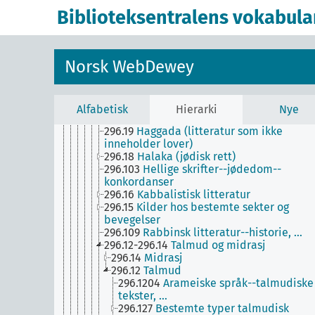
298
(Permanent ubenyttet)
Biblioteksentralens vokabula
291
[Ubenyttet]
290
Andre religioner
293
Germansk religion
297
Islam, babisme, baha'i
Norsk WebDewey
296
Jødedom
296.09
Historie, geografisk behandling,
biografier
296.05
Jødedom--periodika
Alfabetisk
Hierarki
Nye
296.1
Kilder
296.19
Haggada (litteratur som ikke
inneholder lover)
296.18
Halaka (jødisk rett)
296.103
Hellige skrifter--jødedom--
konkordanser
296.16
Kabbalistisk litteratur
296.15
Kilder hos bestemte sekter og
bevegelser
296.109
Rabbinsk litteratur--historie, …
296.12-296.14
Talmud og midrasj
296.14
Midrasj
296.12
Talmud
296.1204
Arameiske språk--talmudiske
tekster, …
296.127
Bestemte typer talmudisk