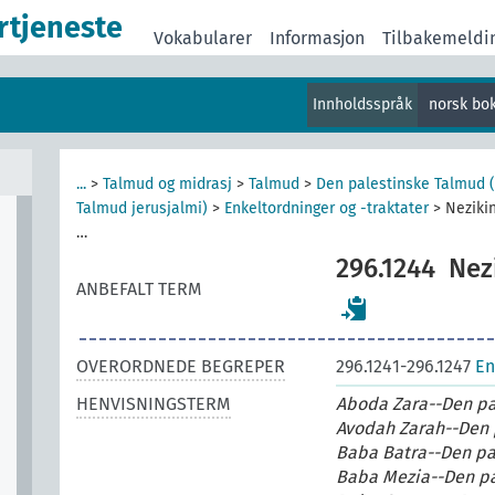
rtjeneste
Vokabularer
Informasjon
Tilbakemeldi
Innholdsspråk
norsk bo
...
>
Talmud og midrasj
>
Talmud
>
Den palestinske Talmud 
Talmud jerusjalmi)
>
Enkeltordninger og -traktater
>
Neziki
…
296.1244
Nez
ANBEFALT TERM
OVERORDNEDE BEGREPER
296.1241-296.1247
En
HENVISNINGSTERM
Aboda Zara--Den pa
Avodah Zarah--Den 
Baba Batra--Den pa
Baba Mezia--Den pa