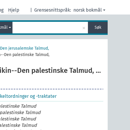
ng
Hjelp
|
Grensesnittspråk:
norsk bokmål
×
kmål
Søk
(Den jerusalemske Talmud,
n--Den palestinske Talmud,
ikin--Den palestinske Talmud, …
keltordninger og -traktater
lestinske Talmud
palestinske Talmud
lestinske Talmud
lestinske Talmud