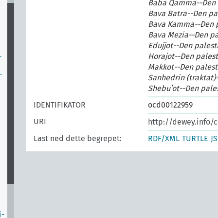
Baba Qamma--Den p
Bava Batra--Den pa
Bava Kamma--Den p
Bava Mezia--Den pa
Edujjot--Den pales
Horajot--Den pales
-
Makkot--Den palest
-
Sanhedrin (traktat)
Shebuʻot--Den pale
IDENTIFIKATOR
ocd00122959
URI
http://dewey.info/c
Last ned dette begrepet:
RDF/XML
TURTLE
J
…
i-