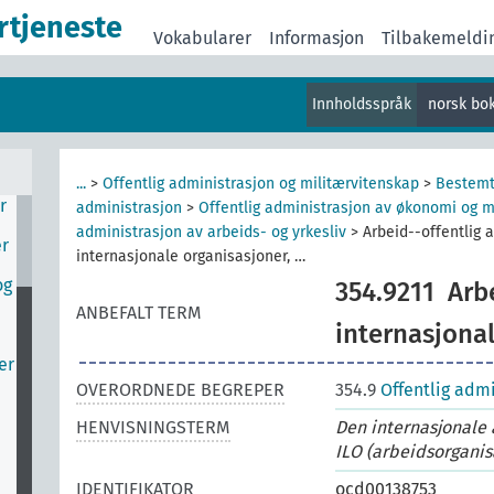
rtjeneste
Vokabularer
Informasjon
Tilbakemeldi
Innholdsspråk
norsk bo
v
...
>
Offentlig administrasjon og militærvitenskap
>
Bestemt
r
administrasjon
>
Offentlig administrasjon av økonomi og m
administrasjon av arbeids- og yrkesliv
>
Arbeid--offentlig 
er
internasjonale organisasjoner, …
og
354.9211
Arb
ANBEFALT TERM
internasjonal
er
OVERORDNEDE BEGREPER
354.9
Offentlig admi
HENVISNINGSTERM
Den internasjonale
ILO (arbeidsorganis
IDENTIFIKATOR
ocd00138753