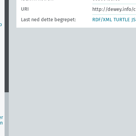
URI
http://dewey.info/c
Last ned dette begrepet:
RDF/XML
TURTLE
J
p
er
en