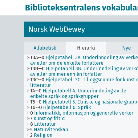
Biblioteksentralens vokabula
1
Filosofi og psykologi
9
Historie og geografi
T1--0
Hjelpetabell 1. Generell forminndeling
Norsk WebDewey
T2--0
Hjelpetabell 2. Geografiske områder,
historiske perioder, biografier
T3--0
Hjelpetabell 3. Underinndeling av kunst, a
de enkelte språks litteraturer, av bestemte
Alfabetisk
Hierarki
Nye
litterære former
T3A--0
Hjelpetabell 3A. Underinndeling av verke
av eller om de enkelte forfattere
T3B--0
Hjelpetabell 3B. Underinndeling av verk
av eller om mer enn én forfatter
T3C--0
Hjelpetabell 3C. Tilleggsnumre for kunst 
litteratur
T4--0
Hjelpetabell 4. Underinndeling av de
enkelte språk og språkgrupper
T5--0
Hjelpetabell 5. Etniske og nasjonale grupp
T6--0
Hjelpetabell 6. Språk
0
Informatikk, informasjon og generelle verker
7
Kunst og fritid
8
Litteratur
5
Naturvitenskap
2
Religion