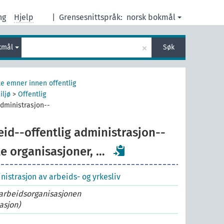
ng
Hjelp
|
Grensesnittspråk:
norsk bokmål
×
kmål
Søk
e emner innen offentlig
iljø
>
Offentlig
administrasjon--
eid--offentlig administrasjon--
e organisasjoner, …
nistrasjon av arbeids- og yrkesliv
 arbeidsorganisasjonen
asjon)