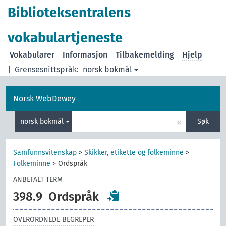
Biblioteksentralens
vokabulartjeneste
Vokabularer
Informasjon
Tilbakemelding
Hjelp
|
Grensesnittspråk:
norsk bokmål
Norsk WebDewey
×
norsk bokmål
Søk
Samfunnsvitenskap
>
Skikker, etikette og folkeminne
>
Folkeminne
>
Ordspråk
ANBEFALT TERM
398.9
Ordspråk
OVERORDNEDE BEGREPER