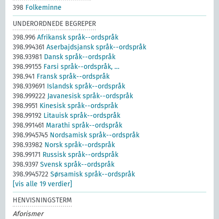
398
Folkeminne
UNDERORDNEDE BEGREPER
398.996
Afrikansk språk--ordspråk
398.994361
Aserbajdsjansk språk--ordspråk
398.93981
Dansk språk--ordspråk
398.99155
Farsi språk--ordspråk, …
398.941
Fransk språk--ordspråk
398.939691
Islandsk språk--ordspråk
398.999222
Javanesisk språk--ordspråk
398.9951
Kinesisk språk--ordspråk
398.99192
Litauisk språk--ordspråk
398.991461
Marathi språk--ordspråk
398.9945745
Nordsamisk språk--ordspråk
398.93982
Norsk språk--ordspråk
398.99171
Russisk språk--ordspråk
398.9397
Svensk språk--ordspråk
398.9945722
Sørsamisk språk--ordspråk
[vis alle 19 verdier]
HENVISNINGSTERM
Aforismer