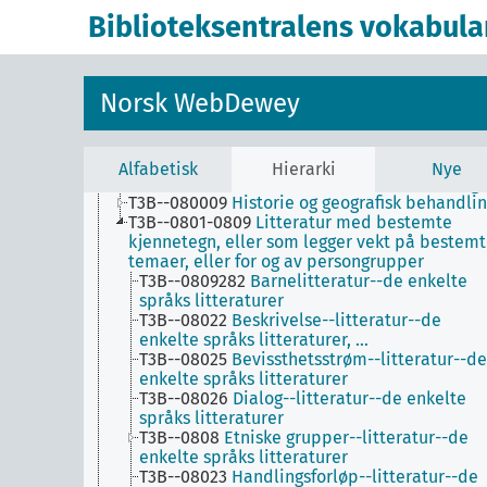
T3B--0
Hjelpetabell 3B. Underinndeling av verk
Biblioteksentralens vokabula
av eller om mer enn én forfatter
T3B--1-8
Bestemte litterære former
T3B--01-07
Generell forminndeling
T3B--09
Historie, beskrivelse, kritisk vurdering
Norsk WebDewey
av verker i mer enn én litterær form
T3B--08
Samlinger av litterære tekster i mer e
én litterær form
T3B--08001-08009
Bestemte perioder
Alfabetisk
Hierarki
Nye
T3B--080001-080008
Generell forminndeling
T3B--080009
Historie og geografisk behandli
T3B--0801-0809
Litteratur med bestemte
kjennetegn, eller som legger vekt på bestem
temaer, eller for og av persongrupper
T3B--0809282
Barnelitteratur--de enkelte
språks litteraturer
T3B--08022
Beskrivelse--litteratur--de
enkelte språks litteraturer, …
T3B--08025
Bevissthetsstrøm--litteratur--de
enkelte språks litteraturer
T3B--08026
Dialog--litteratur--de enkelte
språks litteraturer
T3B--0808
Etniske grupper--litteratur--de
enkelte språks litteraturer
T3B--08023
Handlingsforløp--litteratur--de