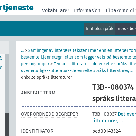
er
rtjeneste
Vokabularer
Informasjon
Tilbakemeldi
Innholdsspråk
norsk bo
nn
...
>
Samlinger av litterære tekster i mer enn én litterær fo
ng
bestemte kjennetegn, eller som legger vekt på bestemte tem
persongrupper
>
Temaer--litteratur--de enkelte språks litt
te
overnaturlige--litteratur--de enkelte språks litteraturer, …
enkelte språks litteraturer
T3B--080374
ANBEFALT TERM
språks litter
OVERORDNEDE BEGREPER
T3B--08037
Det over
litteraturer, …
IDENTIFIKATOR
ocd00143324