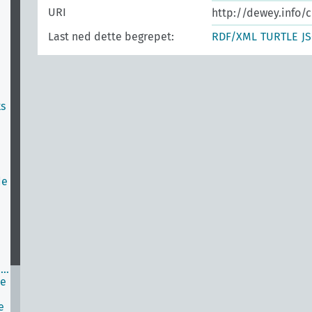
URI
http://dewey.info/
Last ned dette begrepet:
RDF/XML
TURTLE
J
ks
de
 …
de
e