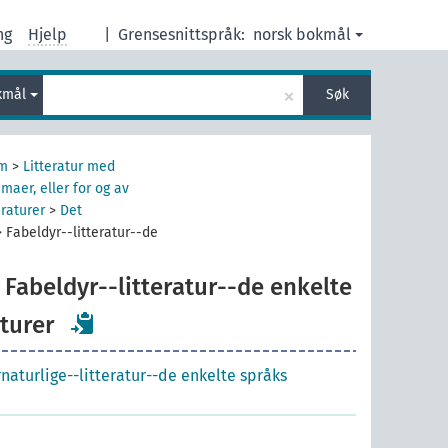
ng
Hjelp
|
Grensesnittspråk:
norsk bokmål
×
kmål
Søk
rm
>
Litteratur med
aer, eller for og av
eraturer
>
Det
>
Fabeldyr--litteratur--de
Fabeldyr--litteratur--de enkelte
aturer
naturlige--litteratur--de enkelte språks