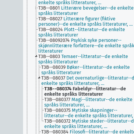
enkelte språks litteraturer, …
T3B--0801
Litterære bevegelser--de enkelte
språks litteraturer
T3B--08027
Litterære figurer (fiktive
personer)--de enkelte språks litteraturer, …
T3B--08024
Plott--litteratur--de enkelte
språks litteraturer
T3B--08092074
Psykisk syke personer--
skjønnlitterære forfattere--de enkelte språ
litteraturer
T3B--0803
Temaer--litteratur--de enkelte
språks litteraturer
T3B--08039
Bøker--litteratur--de enkelte
språks litteraturer
T3B--08037
Det overnaturlige--litteratur--
enkelte språks litteraturer, …
T3B--080374
Fabeldyr--litteratur--de
enkelte språks litteraturer
T3B--080377
Magi--litteratur--de enkelte
språks litteraturer, …
T3B--080375
Mytiske skapninger--
litteratur--de enkelte språks litteraturer,
T3B--080372
Mytiske steder--litteratur--
enkelte språks litteraturer, …
T3B--080384
Filosofi--litteratur--de enkelt