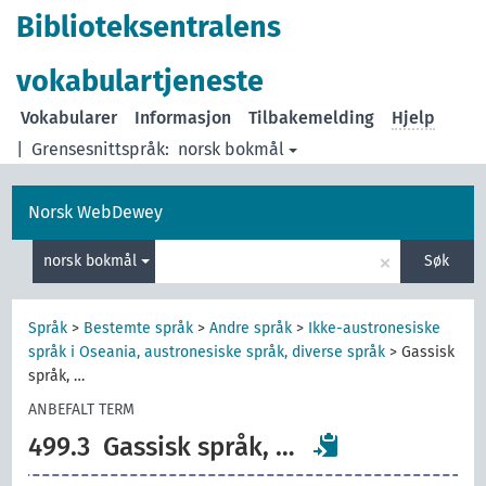
Biblioteksentralens
vokabulartjeneste
Vokabularer
Informasjon
Tilbakemelding
Hjelp
|
Grensesnittspråk:
norsk bokmål
Norsk WebDewey
×
norsk bokmål
Søk
Språk
>
Bestemte språk
>
Andre språk
>
Ikke-austronesiske
språk i Oseania, austronesiske språk, diverse språk
>
Gassisk
språk, …
ANBEFALT TERM
499.3
Gassisk språk, …