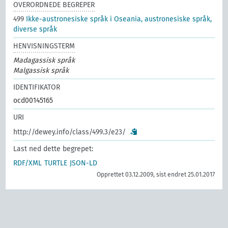
OVERORDNEDE BEGREPER
499
Ikke-austronesiske språk i Oseania, austronesiske språk,
diverse språk
HENVISNINGSTERM
Madagassisk språk
Malgassisk språk
IDENTIFIKATOR
ocd00145165
URI
http://dewey.info/class/499.3/e23/
Last ned dette begrepet:
RDF/XML
TURTLE
JSON-LD
Opprettet 03.12.2009, sist endret 25.01.2017