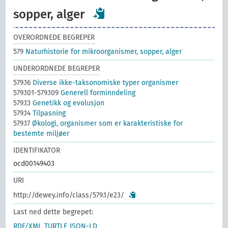
sopper, alger
OVERORDNEDE BEGREPER
579
Naturhistorie for mikroorganismer, sopper, alger
UNDERORDNEDE BEGREPER
579.16
Diverse ikke-taksonomiske typer organismer
579.101-579.109
Generell forminndeling
579.13
Genetikk og evolusjon
579.14
Tilpasning
579.17
Økologi, organismer som er karakteristiske for
bestemte miljøer
IDENTIFIKATOR
ocd00149403
URI
http://dewey.info/class/579.1/e23/
Last ned dette begrepet:
RDF/XML
TURTLE
JSON-LD