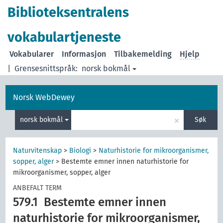
Biblioteksentralens
vokabulartjeneste
Vokabularer
Informasjon
Tilbakemelding
Hjelp
|
Grensesnittspråk:
norsk bokmål
Norsk WebDewey
×
norsk bokmål
Søk
Naturvitenskap
>
Biologi
>
Naturhistorie for mikroorganismer,
sopper, alger
>
Bestemte emner innen naturhistorie for
mikroorganismer, sopper, alger
ANBEFALT TERM
579.1
Bestemte emner innen
naturhistorie for mikroorganismer,