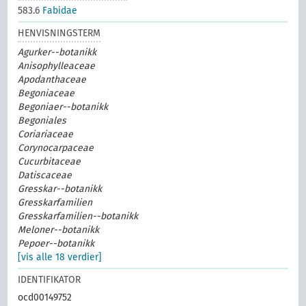
583.6
Fabidae
HENVISNINGSTERM
Agurker--botanikk
Anisophylleaceae
Apodanthaceae
Begoniaceae
Begoniaer--botanikk
Begoniales
Coriariaceae
Corynocarpaceae
Cucurbitaceae
Datiscaceae
Gresskar--botanikk
Gresskarfamilien
Gresskarfamilien--botanikk
Meloner--botanikk
Pepoer--botanikk
[vis alle 18 verdier]
IDENTIFIKATOR
ocd00149752