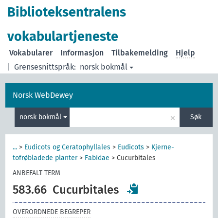
Biblioteksentralens
vokabulartjeneste
Vokabularer
Informasjon
Tilbakemelding
Hjelp
|
Grensesnittspråk:
norsk bokmål
Norsk WebDewey
×
norsk bokmål
Søk
...
>
Eudicots og Ceratophyllales
>
Eudicots
>
Kjerne-
tofrøbladede planter
>
Fabidae
>
Cucurbitales
ANBEFALT TERM
583.66
Cucurbitales
OVERORDNEDE BEGREPER