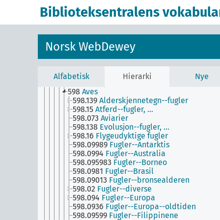
53
Fysikk
Biblioteksentralens vokabula
55
Geovitenskap
54
Kjemi
51
Matematikk
580-590
Naturhistorie for planter og dyr
Norsk WebDewey
59
Dyr (zoologi)
591
Bestemte emner innen naturhistorie for
dyr
592-599
Bestemte taksonomiske dyregruppe
Alfabetisk
Hierarki
Nye
595
Arthropoda
598
Aves
598.139
Alderskjennetegn--fugler
598.15
Atferd--fugler, …
598.073
Aviarier
598.138
Evolusjon--fugler, …
598.16
Flygeudyktige fugler
598.09989
Fugler--Antarktis
598.0994
Fugler--Australia
598.095983
Fugler--Borneo
598.0981
Fugler--Brasil
598.09013
Fugler--bronsealderen
598.02
Fugler--diverse
598.094
Fugler--Europa
598.0936
Fugler--Europa--oldtiden
598.09599
Fugler--Filippinene