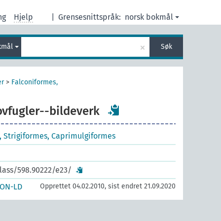
ng
Hjelp
|
Grensesnittspråk:
norsk bokmål
×
kmål
Søk
er
>
Falconiformes,
vfugler--bildeverk
, Strigiformes, Caprimulgiformes
class/598.90222/e23/
SON-LD
Opprettet 04.02.2010, sist endret 21.09.2020