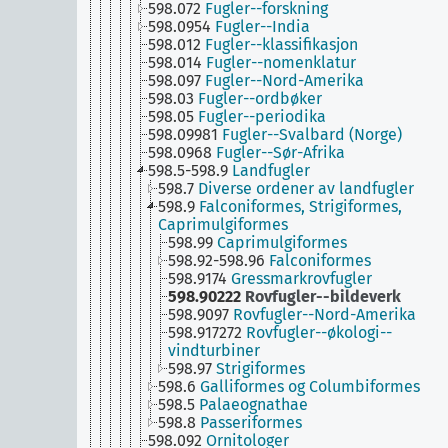
598.072
Fugler--forskning
598.0954
Fugler--India
598.012
Fugler--klassifikasjon
598.014
Fugler--nomenklatur
598.097
Fugler--Nord-Amerika
598.03
Fugler--ordbøker
598.05
Fugler--periodika
598.09981
Fugler--Svalbard (Norge)
598.0968
Fugler--Sør-Afrika
598.5-598.9
Landfugler
598.7
Diverse ordener av landfugler
598.9
Falconiformes, Strigiformes,
Caprimulgiformes
598.99
Caprimulgiformes
598.92-598.96
Falconiformes
598.9174
Gressmarkrovfugler
598.90222
Rovfugler--bildeverk
598.9097
Rovfugler--Nord-Amerika
598.917272
Rovfugler--økologi--
vindturbiner
598.97
Strigiformes
598.6
Galliformes og Columbiformes
598.5
Palaeognathae
598.8
Passeriformes
598.092
Ornitologer