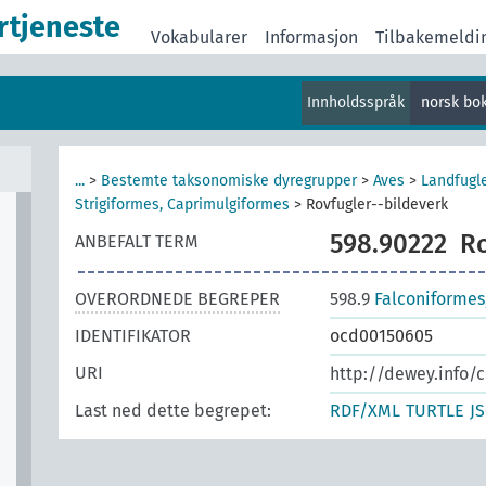
rtjeneste
Vokabularer
Informasjon
Tilbakemeldi
Innholdsspråk
norsk bo
r
...
>
Bestemte taksonomiske dyregrupper
>
Aves
>
Landfugl
Strigiformes, Caprimulgiformes
>
Rovfugler--bildeverk
598.90222
Ro
ANBEFALT TERM
OVERORDNEDE BEGREPER
598.9
Falconiformes
IDENTIFIKATOR
ocd00150605
URI
http://dewey.info/
Last ned dette begrepet:
RDF/XML
TURTLE
J