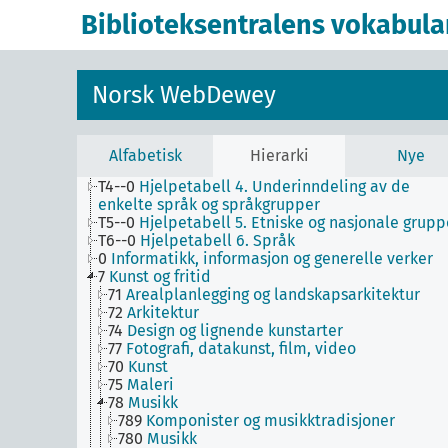
historiske perioder, biografier
Biblioteksentralens vokabula
T3--0
Hjelpetabell 3. Underinndeling av kunst, a
de enkelte språks litteraturer, av bestemte
litterære former
T3A--0
Hjelpetabell 3A. Underinndeling av verke
Norsk WebDewey
av eller om de enkelte forfattere
T3B--0
Hjelpetabell 3B. Underinndeling av verk
av eller om mer enn én forfatter
T3C--0
Hjelpetabell 3C. Tilleggsnumre for kunst 
Alfabetisk
Hierarki
Nye
litteratur
T4--0
Hjelpetabell 4. Underinndeling av de
enkelte språk og språkgrupper
T5--0
Hjelpetabell 5. Etniske og nasjonale grupp
T6--0
Hjelpetabell 6. Språk
0
Informatikk, informasjon og generelle verker
7
Kunst og fritid
71
Arealplanlegging og landskapsarkitektur
72
Arkitektur
74
Design og lignende kunstarter
77
Fotografi, datakunst, film, video
70
Kunst
75
Maleri
78
Musikk
789
Komponister og musikktradisjoner
780
Musikk