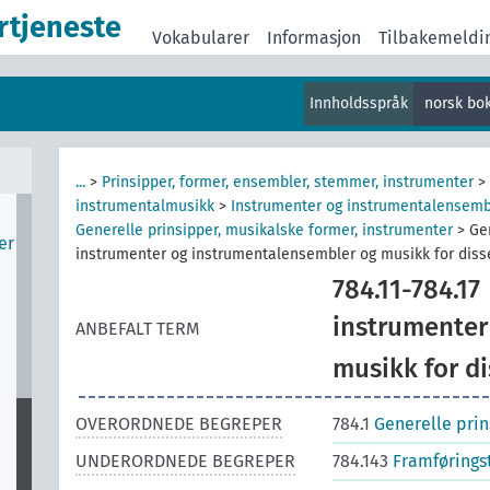
rtjeneste
v
Vokabularer
Informasjon
Tilbakemeldi
r
Innholdsspråk
norsk bo
er
og
...
>
Prinsipper, former, ensembler, stemmer, instrumenter
>
instrumentalmusikk
>
Instrumenter og instrumentalensembl
Generelle prinsipper, musikalske former, instrumenter
>
Ge
er
instrumenter og instrumentalensembler og musikk for diss
784.11-784.17
instrumenter
ANBEFALT TERM
musikk for di
OVERORDNEDE BEGREPER
784.1
Generelle prin
UNDERORDNEDE BEGREPER
784.143
Framførings