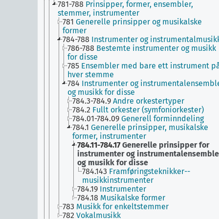
781-788
Prinsipper, former, ensembler,
stemmer, instrumenter
781
Generelle prinsipper og musikalske
former
784-788
Instrumenter og instrumentalmusik
786-788
Bestemte instrumenter og musikk
for disse
785
Ensembler med bare ett instrument p
hver stemme
784
Instrumenter og instrumentalensembl
og musikk for disse
784.3-784.9
Andre orkestertyper
784.2
Fullt orkester (symfoniorkester)
784.01-784.09
Generell forminndeling
784.1
Generelle prinsipper, musikalske
former, instrumenter
784.11-784.17
Generelle prinsipper for
instrumenter og instrumentalensemble
og musikk for disse
784.143
Framføringsteknikker--
musikkinstrumenter
784.19
Instrumenter
784.18
Musikalske former
783
Musikk for enkeltstemmer
782
Vokalmusikk