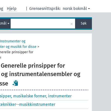
ng
Hjelp
|
Grensesnittspråk:
norsk bokmål
×
kmål
Søk
Instrumenter og
er og musikk for disse
>
nerelle prinsipper for
e
Generelle prinsipper for
 og instrumentalensembler og
sse
sipper, musikalske former, instrumenter
teknikker--musikkinstrumenter