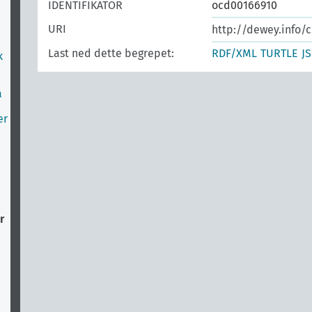
IDENTIFIKATOR
ocd00166910
URI
http://dewey.info/c
Last ned dette begrepet:
RDF/XML
TURTLE
J
k
å
er
r