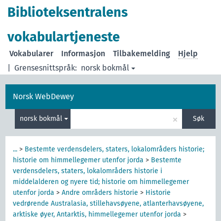
Biblioteksentralens
vokabulartjeneste
Vokabularer
Informasjon
Tilbakemelding
Hjelp
|
Grensesnittspråk:
norsk bokmål
Norsk WebDewey
×
norsk bokmål
Søk
...
>
Bestemte verdensdelers, staters, lokalområders historie;
historie om himmellegemer utenfor jorda
>
Bestemte
verdensdelers, staters, lokalområders historie i
middelalderen og nyere tid; historie om himmellegemer
utenfor jorda
>
Andre områders historie
>
Historie
vedrørende Australasia, stillehavsøyene, atlanterhavsøyene,
arktiske øyer, Antarktis, himmellegemer utenfor jorda
>