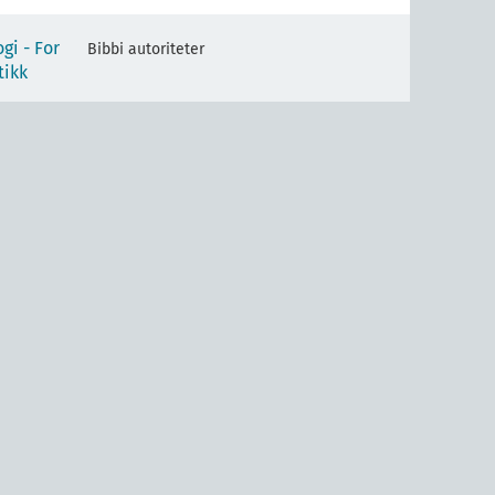
gi - For
Bibbi autoriteter
tikk