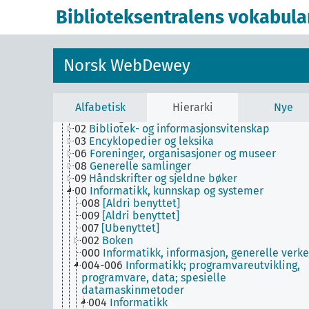
av eller om mer enn én forfatter
Biblioteksentralens vokabula
T3C--0
Hjelpetabell 3C. Tilleggsnumre for kunst 
litteratur
T4--0
Hjelpetabell 4. Underinndeling av de
enkelte språk og språkgrupper
Norsk WebDewey
T5--0
Hjelpetabell 5. Etniske og nasjonale grupp
T6--0
Hjelpetabell 6. Språk
0
Informatikk, informasjon og generelle verker
04
[Ubenyttet]
Alfabetisk
Hierarki
Nye
01
Bibliografier
02
Bibliotek- og informasjonsvitenskap
03
Encyklopedier og leksika
06
Foreninger, organisasjoner og museer
08
Generelle samlinger
09
Håndskrifter og sjeldne bøker
00
Informatikk, kunnskap og systemer
008
[Aldri benyttet]
009
[Aldri benyttet]
007
[Ubenyttet]
002
Boken
000
Informatikk, informasjon, generelle verke
004-006
Informatikk; programvareutvikling,
programvare, data; spesielle
datamaskinmetoder
004
Informatikk