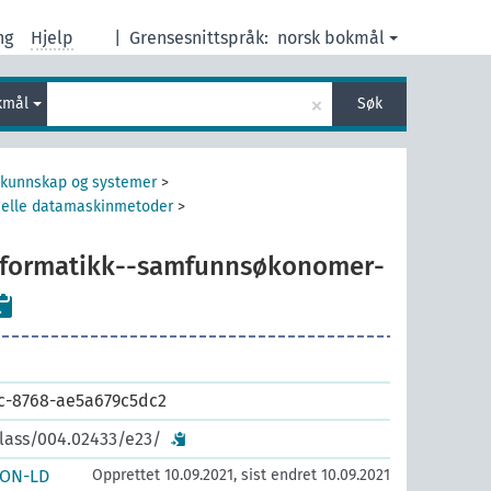
ng
Hjelp
|
Grensesnittspråk:
norsk bokmål
×
kmål
Søk
, kunnskap og systemer
>
sielle datamaskinmetoder
>
nformatikk--samfunnsøkonomer-
c-8768-ae5a679c5dc2
class/004.02433/e23/
SON-LD
Opprettet 10.09.2021, sist endret 10.09.2021