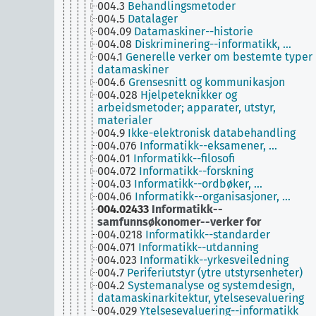
004.3
Behandlingsmetoder
004.5
Datalager
004.09
Datamaskiner--historie
004.08
Diskriminering--informatikk, …
004.1
Generelle verker om bestemte typer
datamaskiner
004.6
Grensesnitt og kommunikasjon
004.028
Hjelpeteknikker og
arbeidsmetoder; apparater, utstyr,
materialer
004.9
Ikke-elektronisk databehandling
004.076
Informatikk--eksamener, …
004.01
Informatikk--filosofi
004.072
Informatikk--forskning
004.03
Informatikk--ordbøker, …
004.06
Informatikk--organisasjoner, …
004.02433
Informatikk--
samfunnsøkonomer--verker for
004.0218
Informatikk--standarder
004.071
Informatikk--utdanning
004.023
Informatikk--yrkesveiledning
004.7
Periferiutstyr (ytre utstyrsenheter)
004.2
Systemanalyse og systemdesign,
datamaskinarkitektur, ytelsesevaluering
004.029
Ytelsesevaluering--informatikk