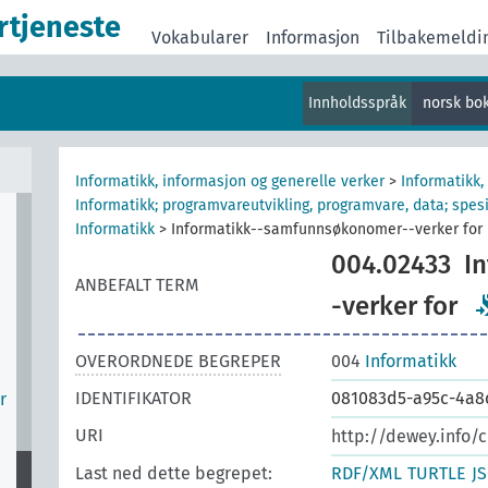
rtjeneste
og
Vokabularer
Informasjon
Tilbakemeldi
Innholdsspråk
norsk bo
er
Informatikk, informasjon og generelle verker
>
Informatikk
Informatikk; programvareutvikling, programvare, data; spe
Informatikk
>
Informatikk--samfunnsøkonomer--verker for
004.02433
I
ANBEFALT TERM
-verker for
OVERORDNEDE BEGREPER
004
Informatikk
IDENTIFIKATOR
081083d5-a95c-4a8
r
URI
http://dewey.info/
Last ned dette begrepet:
RDF/XML
TURTLE
J