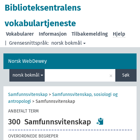
Biblioteksentralens
vokabulartjeneste
Vokabularer
Informasjon
Tilbakemelding
Hjelp
|
Grensesnittspråk:
norsk bokmål
Norsk WebDewey
×
norsk bokmål
Søk
Samfunnsvitenskap
>
Samfunnsvitenskap, sosiologi og
antropologi
>
Samfunnsvitenskap
ANBEFALT TERM
300
Samfunnsvitenskap
OVERORDNEDE BEGREPER