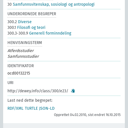
30
Samfunnsvitenskap, sosiologi og antropologi
UNDERORDNEDE BEGREPER
300.2
Diverse
300.1
Filosofi og teori
300.3-300.9
Generell forminndeling
HENVISNINGSTERM
Atferdsstudier
Samfunnsstudier
IDENTIFIKATOR
ocd00132215
URI
http://dewey.info/class/300/e23/
Last ned dette begrepet:
RDF/XML
TURTLE
JSON-LD
Opprettet 04.02.2010, sist endret 16.10.2015