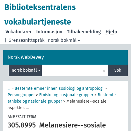
Biblioteksentralens
vokabulartjeneste
Vokabularer
Informasjon
Tilbakemelding
Hjelp
|
Grensesnittspråk:
norsk bokmål
Norsk WebDewey
×
norsk bokmål
Søk
...
>
Bestemte emner innen sosiologi og antropologi
>
Persongrupper
>
Etniske og nasjonale grupper
>
Bestemte
etniske og nasjonale grupper
>
Melanesiere--sosiale
aspekter, …
ANBEFALT TERM
305.8995
Melanesiere--sosiale