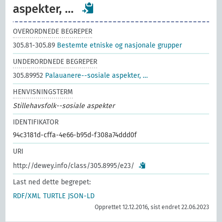
aspekter, …
OVERORDNEDE BEGREPER
305.81-305.89
Bestemte etniske og nasjonale grupper
UNDERORDNEDE BEGREPER
305.89952
Palauanere--sosiale aspekter, …
HENVISNINGSTERM
Stillehavsfolk--sosiale aspekter
IDENTIFIKATOR
94c3181d-cffa-4e66-b95d-f308a74ddd0f
URI
http://dewey.info/class/305.8995/e23/
Last ned dette begrepet:
RDF/XML
TURTLE
JSON-LD
Opprettet 12.12.2016, sist endret 22.06.2023