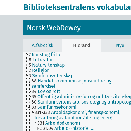
av eller om de enkelte forfattere
Biblioteksentralens vokabula
T3B--0
Hjelpetabell 3B. Underinndeling av verk
av eller om mer enn én forfatter
T3C--0
Hjelpetabell 3C. Tilleggsnumre for kunst 
litteratur
Norsk WebDewey
T4--0
Hjelpetabell 4. Underinndeling av de
enkelte språk og språkgrupper
T5--0
Hjelpetabell 5. Etniske og nasjonale grupp
T6--0
Hjelpetabell 6. Språk
Alfabetisk
Hierarki
Nye
0
Informatikk, informasjon og generelle verker
7
Kunst og fritid
8
Litteratur
5
Naturvitenskap
2
Religion
3
Samfunnsvitenskap
38
Handel, kommunikasjonsmidler og
samferdsel
34
Lov og rett
35
Offentlig administrasjon og militærvitenska
30
Samfunnsvitenskap, sosiologi og antropolog
33
Samfunnsøkonomi
331-333
Arbeidsøkonomi, finansøkonomi,
forvaltning av landområder og energi
331
Arbeidsøkonomi
331.09
Arbeid--historie, …