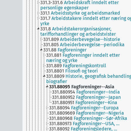
331.3-331.6
Arbeidskraft inndelt etter
personlige egenskaper
331.1
Arbeidsstyrke og arbeidsmarked
331.7
Arbeidstakere inndelt etter næring o
yrke
331.8
Arbeidstakerorganisasjoner,
tarifforhandlinger og arbeidstvister
331.809
Arbeiderbevegelse--historie
331.805
Arbeiderbevegelse--periodika
331.88
Fagforeninger
331.881
Fagforeninger inndelt etter
næring og yrke
331.889
Fagforeningskontroll
331.8801
Filosofi og teori
331.8809
Historie, geografisk behandling
biografier
331.88095
Fagforeninger--Asia
331.880954
Fagforeninger--India
331.880952
Fagforeninger--Japan
331.880951
Fagforeninger--Kina
331.88094
Fagforeninger--Europa
331.8809669
Fagforeninger--Nigeria
331.880968
Fagforeninger--Sør-Afrika
331.880973
Fagforeninger--USA, …
331.88092
Fagforeningsledere, …