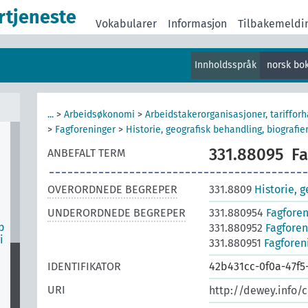
rtjeneste
er
Vokabularer
Informasjon
Tilbakemeldi
og
Innholdsspråk
norsk bo
er
...
>
Arbeidsøkonomi
>
Arbeidstakerorganisasjoner, tarifforh
>
Fagforeninger
>
Historie, geografisk behandling, biografie
331.88095
Fa
ANBEFALT TERM
OVERORDNEDE BEGREPER
331.8809
Historie, 
UNDERORDNEDE BEGREPER
331.880954
Fagforen
p
331.880952
Fagforen
i
331.880951
Fagforen
IDENTIFIKATOR
42b431cc-0f0a-47f5
URI
http://dewey.info/