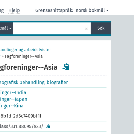
ng
Hjelp
|
Grensesnittspråk:
norsk bokmål
×
kmål
Søk
andlinger og arbeidstvister
r
>
Fagforeninger--Asia
gforeninger--Asia
geografisk behandling, biografier
inger--India
inger--Japan
inger--Kina
-8b1d-2d3c7409bf1f
class/331.88095/e23/