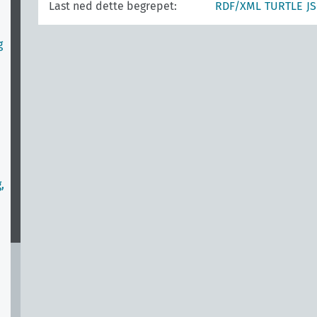
Last ned dette begrepet:
RDF/XML
TURTLE
J
g
,