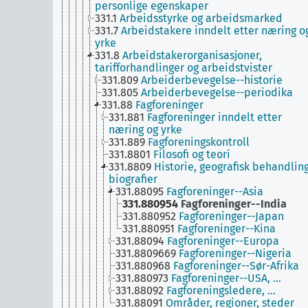
personlige egenskaper
331.1
Arbeidsstyrke og arbeidsmarked
331.7
Arbeidstakere inndelt etter næring o
yrke
331.8
Arbeidstakerorganisasjoner,
tarifforhandlinger og arbeidstvister
331.809
Arbeiderbevegelse--historie
331.805
Arbeiderbevegelse--periodika
331.88
Fagforeninger
331.881
Fagforeninger inndelt etter
næring og yrke
331.889
Fagforeningskontroll
331.8801
Filosofi og teori
331.8809
Historie, geografisk behandling
biografier
331.88095
Fagforeninger--Asia
331.880954
Fagforeninger--India
331.880952
Fagforeninger--Japan
331.880951
Fagforeninger--Kina
331.88094
Fagforeninger--Europa
331.8809669
Fagforeninger--Nigeria
331.880968
Fagforeninger--Sør-Afrika
331.880973
Fagforeninger--USA, …
331.88092
Fagforeningsledere, …
331.88091
Områder, regioner, steder