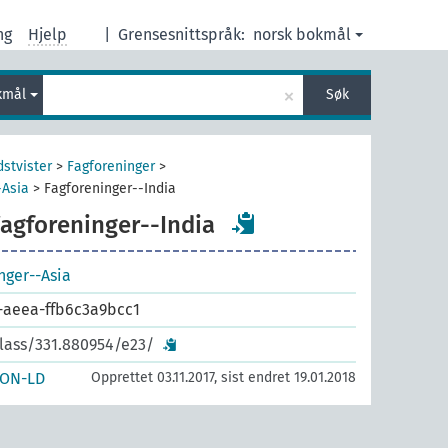
ng
Hjelp
|
Grensesnittspråk:
norsk bokmål
×
kmål
Søk
dstvister
>
Fagforeninger
>
-Asia
>
Fagforeninger--India
Fagforeninger--India
nger--Asia
-aeea-ffb6c3a9bcc1
class/331.880954/e23/
SON-LD
Opprettet 03.11.2017, sist endret 19.01.2018