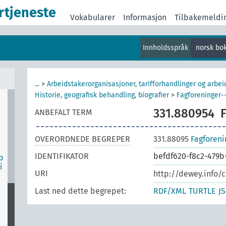
er
rtjeneste
Vokabularer
Informasjon
Tilbakemeldi
og
Innholdsspråk
norsk bo
er
...
>
Arbeidstakerorganisasjoner, tarifforhandlinger og arbei
Historie, geografisk behandling, biografier
>
Fagforeninger-
331.880954
ANBEFALT TERM
OVERORDNEDE BEGREPER
331.88095
Fagforeni
IDENTIFIKATOR
befdf620-f8c2-479b
p
i
URI
http://dewey.info/
Last ned dette begrepet:
RDF/XML
TURTLE
J