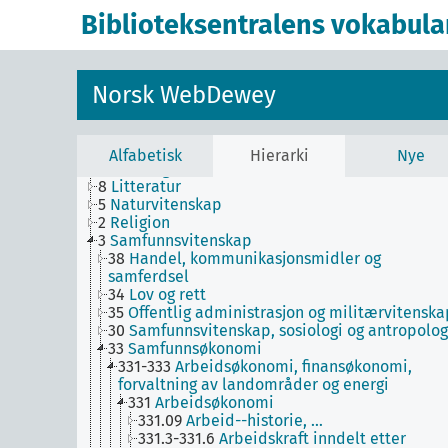
T3B--0
Hjelpetabell 3B. Underinndeling av verk
Biblioteksentralens vokabula
av eller om mer enn én forfatter
T3C--0
Hjelpetabell 3C. Tilleggsnumre for kunst 
litteratur
T4--0
Hjelpetabell 4. Underinndeling av de
Norsk WebDewey
enkelte språk og språkgrupper
T5--0
Hjelpetabell 5. Etniske og nasjonale grupp
T6--0
Hjelpetabell 6. Språk
0
Informatikk, informasjon og generelle verker
Alfabetisk
Hierarki
Nye
7
Kunst og fritid
8
Litteratur
5
Naturvitenskap
2
Religion
3
Samfunnsvitenskap
38
Handel, kommunikasjonsmidler og
samferdsel
34
Lov og rett
35
Offentlig administrasjon og militærvitenska
30
Samfunnsvitenskap, sosiologi og antropolog
33
Samfunnsøkonomi
331-333
Arbeidsøkonomi, finansøkonomi,
forvaltning av landområder og energi
331
Arbeidsøkonomi
331.09
Arbeid--historie, …
331.3-331.6
Arbeidskraft inndelt etter