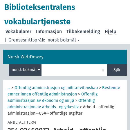
Biblioteksentralens
vokabulartjeneste
Vokabularer
Informasjon
Tilbakemelding
Hjelp
|
Grensesnittspråk:
norsk bokmål
Norsk WebDewey
×
norsk bokmål
Søk
...
>
Offentlig administrasjon og militærvitenskap
>
Bestemte
emner innen offentlig administrasjon
>
Offentlig
administrasjon av økonomi og miljø
>
Offentlig
administrasjon av arbeids- og yrkesliv
>
Arbeid--offentlig
administrasjon--USA--offentlige utgifter
ANBEFALT TERM