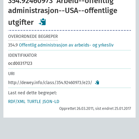
354.92460973
Arbeid--offentlig
administrasjon--USA--offentlige
utgifter
OVERORDNEDE BEGREPER
354.9
Offentlig administrasjon av arbeids- og yrkesliv
IDENTIFIKATOR
ocd00317123
URI
http://dewey.info/class/354.92460973/e23/
Last ned dette begrepet:
RDF/XML
TURTLE
JSON-LD
Opprettet 26.03.2011, sist endret 25.01.2017