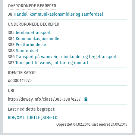
OVERORDNEDE BEGREPER
38
Handel, kommunikasjonsmidler og samferdsel
UNDERORDNEDE BEGREPER
385
Jernbanetransport
384
Kommunikasjonsmidler
383
Postforbindelse
388
Samferdsel
386
Transport på vannveier i innlandet og fergetransport
387
Transport til vanns, luftfart og romfart
IDENTIFIKATOR
ocd00142275
URI
http://dewey.info/class/383-388/e23/
Last ned dette begrepet:
RDF/XML
TURTLE
JSON-LD
Opprettet 04.02.2010, sist endret 21.09.2015