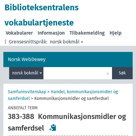
Biblioteksentralens
vokabulartjeneste
Vokabularer
Informasjon
Tilbakemelding
Hjelp
|
Grensesnittspråk:
norsk bokmål
Norsk WebDewey
×
norsk bokmål
Søk
Samfunnsvitenskap
>
Handel, kommunikasjonsmidler og
samferdsel
>
Kommunikasjonsmidler og samferdsel
ANBEFALT TERM
383-388
Kommunikasjonsmidler og
samferdsel