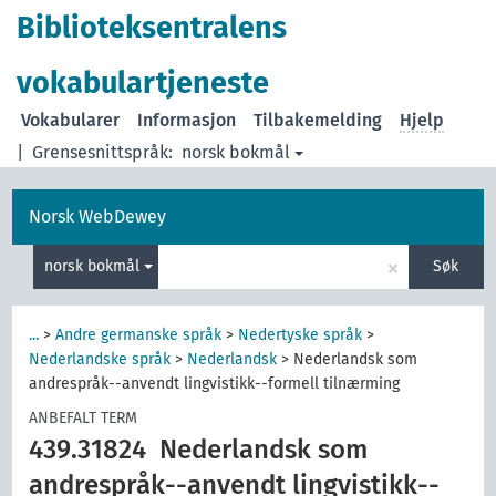
Biblioteksentralens
vokabulartjeneste
Vokabularer
Informasjon
Tilbakemelding
Hjelp
|
Grensesnittspråk:
norsk bokmål
Norsk WebDewey
×
norsk bokmål
Søk
...
>
Andre germanske språk
>
Nedertyske språk
>
Nederlandske språk
>
Nederlandsk
>
Nederlandsk som
andrespråk--anvendt lingvistikk--formell tilnærming
ANBEFALT TERM
439.31824
Nederlandsk som
andrespråk--anvendt lingvistikk--