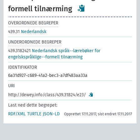
formell tilnærming
OVERORDNEDE BEGREPER
439.31
Nederlandsk
UNDERORDNEDE BEGREPER
439.3182421
Nederlandsk språk--lærebøker for
engelskspråklige--formell tilnærming
IDENTIFIKATOR
6a31d927-c689-41a2-bec3-a7df483aa33a
URI
http://dewey.info/class/439.31824/e23/
Last ned dette begrepet:
RDF/XML
TURTLE
JSON-LD
Opprettet 17.11.2017, sist endret 17.11.2017