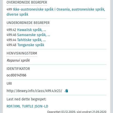
OVERORDNEDE BEGREPER
499
Ikke-austronesiske språk i Oseania, austronesiske språk,
diverse språk
UNDERORDNEDE BEGREPER
499.42
Hawaiisk språk, …
499.46
Samoanske språk, …
499.44
Tahitiske språk, …
499.48
Tonganske språk
HENVISNINGSTERM
Rapanui språk
IDENTIFIKATOR
ocd00145166
URI
http://dewey.info/class/499.4/e23/
Last ned dette begrepet:
RDF/XML
TURTLE
JSON-LD
Opprettet 03.12.2009, sist endret 21.09.2020