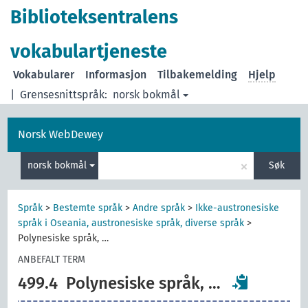
Biblioteksentralens
vokabulartjeneste
Vokabularer
Informasjon
Tilbakemelding
Hjelp
|
Grensesnittspråk:
norsk bokmål
Norsk WebDewey
×
norsk bokmål
Søk
Språk
>
Bestemte språk
>
Andre språk
>
Ikke-austronesiske
språk i Oseania, austronesiske språk, diverse språk
>
Polynesiske språk, …
ANBEFALT TERM
499.4
Polynesiske språk, …