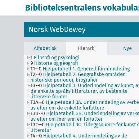
Biblioteksentralens vokabula
Norsk WebDewey
Alfabetisk
Hierarki
Nye
1
Filosofi og psykologi
9
Historie og geografi
T1--0
Hjelpetabell 1. Generell forminndeling
T2--0
Hjelpetabell 2. Geografiske områder,
historiske perioder, biografier
T3--0
Hjelpetabell 3. Underinndeling av kunst, a
de enkelte språks litteraturer, av bestemte
litterære former
T3A--0
Hjelpetabell 3A. Underinndeling av verke
av eller om de enkelte forfattere
T3B--0
Hjelpetabell 3B. Underinndeling av verk
av eller om mer enn én forfatter
T3C--0
Hjelpetabell 3C. Tilleggsnumre for kunst 
litteratur
T4--0
Hjelpetabell 4. Underinndeling av de