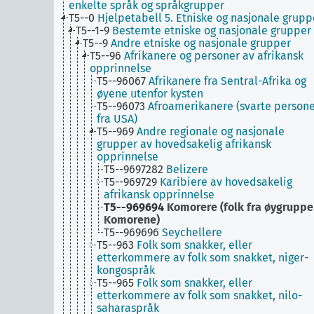
enkelte språk og språkgrupper
T5--0
Hjelpetabell 5. Etniske og nasjonale grupp
T5--1-9
Bestemte etniske og nasjonale grupper
T5--9
Andre etniske og nasjonale grupper
T5--96
Afrikanere og personer av afrikansk
opprinnelse
T5--96067
Afrikanere fra Sentral-Afrika og
øyene utenfor kysten
T5--96073
Afroamerikanere (svarte person
fra USA)
T5--969
Andre regionale og nasjonale
grupper av hovedsakelig afrikansk
opprinnelse
T5--9697282
Belizere
T5--969729
Karibiere av hovedsakelig
afrikansk opprinnelse
T5--969694
Komorere (folk fra øygrupp
Komorene)
T5--969696
Seychellere
T5--963
Folk som snakker, eller
etterkommere av folk som snakket, niger-
kongospråk
T5--965
Folk som snakker, eller
etterkommere av folk som snakket, nilo-
saharaspråk