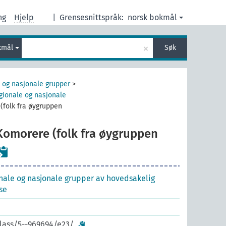
ng
Hjelp
|
Grensesnittspråk:
norsk bokmål
×
kmål
Søk
 og nasjonale grupper
>
gionale og nasjonale
(folk fra øygruppen
Komorere (folk fra øygruppen
nale og nasjonale grupper av hovedsakelig
se
class/5--969694/e23/