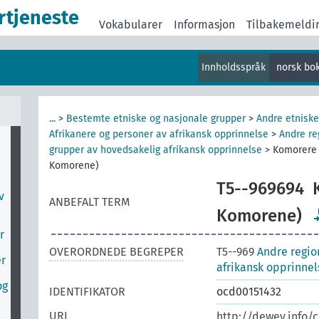
rtjeneste
Vokabularer
Informasjon
Tilbakemeldi
Innholdsspråk
norsk bo
...
>
Bestemte etniske og nasjonale grupper
>
Andre etniske
Afrikanere og personer av afrikansk opprinnelse
>
Andre re
grupper av hovedsakelig afrikansk opprinnelse
>
Komorere 
Komorene)
T5--969694
v
ANBEFALT TERM
Komorene)
r
OVERORDNEDE BEGREPER
T5--969
Andre regio
er
afrikansk opprinnel
og
IDENTIFIKATOR
ocd00151432
URI
http://dewey.info/