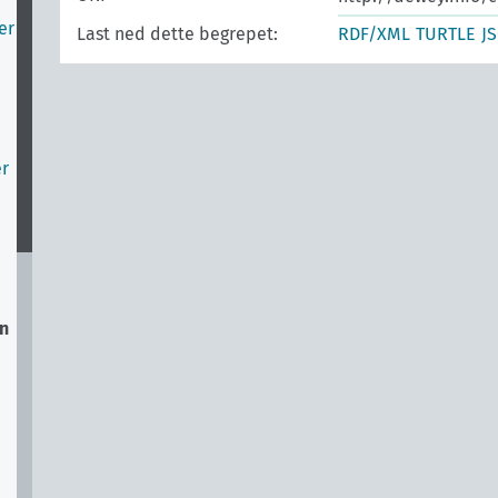
er
Last ned dette begrepet:
RDF/XML
TURTLE
J
er
en