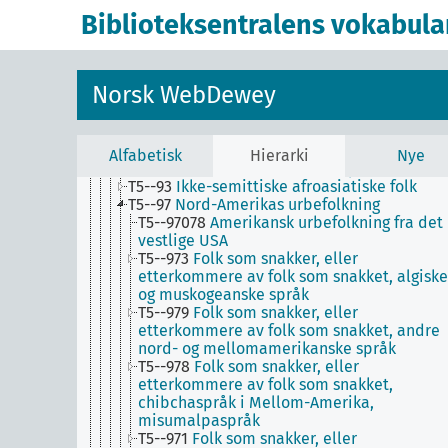
T5--0
Hjelpetabell 5. Etniske og nasjonale grupp
Biblioteksentralens vokabula
T5--1-9
Bestemte etniske og nasjonale grupper
T5--9
Andre etniske og nasjonale grupper
T5--96
Afrikanere og personer av afrikansk
opprinnelse
Norsk WebDewey
T5--91
Andre indoeuropeiske folk
T5--94
Folk av nord- og vestasiatisk
opprinnelse eller bosetning; dravider; folk
som snakker, eller etterkommere av folk so
Alfabetisk
Hierarki
Nye
snakket, diverse sørasiatiske språk
T5--93
Ikke-semittiske afroasiatiske folk
T5--97
Nord-Amerikas urbefolkning
T5--97078
Amerikansk urbefolkning fra det
vestlige USA
T5--973
Folk som snakker, eller
etterkommere av folk som snakket, algiske
og muskogeanske språk
T5--979
Folk som snakker, eller
etterkommere av folk som snakket, andre
nord- og mellomamerikanske språk
T5--978
Folk som snakker, eller
etterkommere av folk som snakket,
chibchaspråk i Mellom-Amerika,
misumalpaspråk
T5--971
Folk som snakker, eller