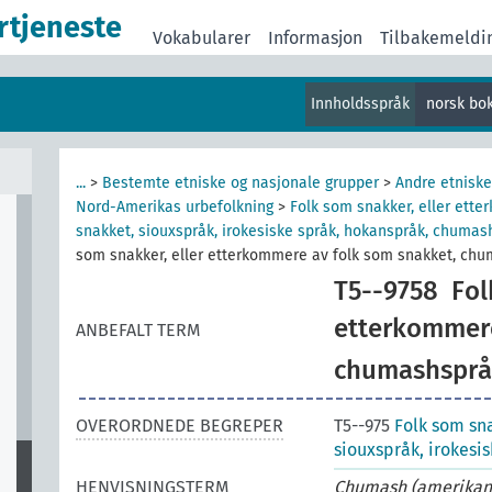
er
rtjeneste
Vokabularer
Informasjon
Tilbakemeldi
Innholdsspråk
norsk bo
m
...
>
Bestemte etniske og nasjonale grupper
>
Andre etniske
Nord-Amerikas urbefolkning
>
Folk som snakker, eller ett
snakket, siouxspråk, irokesiske språk, hokanspråk, chumas
som snakker, eller etterkommere av folk som snakket, ch
T5--9758
Fol
etterkommere
ANBEFALT TERM
chumashsprå
OVERORDNEDE BEGREPER
T5--975
Folk som sn
siouxspråk, irokesi
HENVISNINGSTERM
Chumash (amerikans