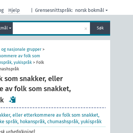
ng
Hjelp
|
Grensesnittspråk:
norsk bokmål
×
kmål
Søk
 og nasjonale grupper
>
erkommere av folk som
hspråk, yukispråk
>
Folk
umashspråk
k som snakker, eller
 av folk som snakket,
k
akker, eller etterkommere av folk som snakket,
ske språk, hokanspråk, chumashspråk, yukispråk
k urbefolkning)