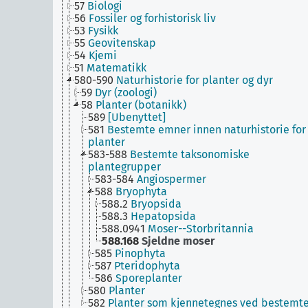
57
Biologi
56
Fossiler og forhistorisk liv
53
Fysikk
55
Geovitenskap
54
Kjemi
51
Matematikk
580-590
Naturhistorie for planter og dyr
59
Dyr (zoologi)
58
Planter (botanikk)
589
[Ubenyttet]
581
Bestemte emner innen naturhistorie for
planter
583-588
Bestemte taksonomiske
plantegrupper
583-584
Angiospermer
588
Bryophyta
588.2
Bryopsida
588.3
Hepatopsida
588.0941
Moser--Storbritannia
588.168
Sjeldne moser
585
Pinophyta
587
Pteridophyta
586
Sporeplanter
580
Planter
582
Planter som kjennetegnes ved bestemt