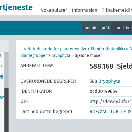
rtjeneste
Vokabularer
Informasjon
Tilbakemeldi
Innholdsspråk
norsk bo
v
...
>
Naturhistorie for planter og dyr
>
Planter (botanikk)
>
B
r
plantegrupper
>
Bryophyta
>
Sjeldne moser
588.168
Sjel
er
ANBEFALT TERM
og
OVERORDNEDE BEGREPER
588
Bryophyta
IDENTIFIKATOR
ocd00149854
er
URI
http://dewey.info/c
Last ned dette begrepet:
RDF/XML
TURTLE
J