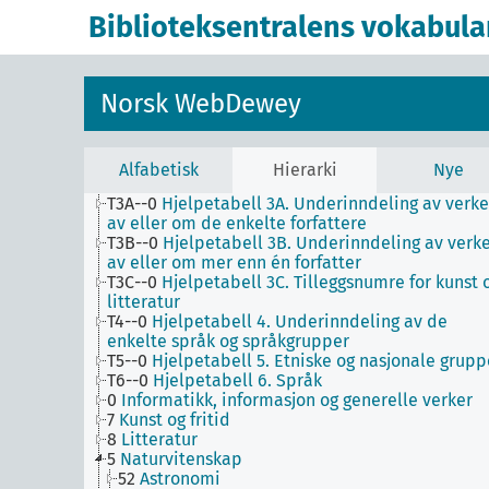
Biblioteksentralens vokabula
1
Filosofi og psykologi
9
Historie og geografi
T1--0
Hjelpetabell 1. Generell forminndeling
Norsk WebDewey
T2--0
Hjelpetabell 2. Geografiske områder,
historiske perioder, biografier
T3--0
Hjelpetabell 3. Underinndeling av kunst, a
de enkelte språks litteraturer, av bestemte
Alfabetisk
Hierarki
Nye
litterære former
T3A--0
Hjelpetabell 3A. Underinndeling av verke
av eller om de enkelte forfattere
T3B--0
Hjelpetabell 3B. Underinndeling av verk
av eller om mer enn én forfatter
T3C--0
Hjelpetabell 3C. Tilleggsnumre for kunst 
litteratur
T4--0
Hjelpetabell 4. Underinndeling av de
enkelte språk og språkgrupper
T5--0
Hjelpetabell 5. Etniske og nasjonale grupp
T6--0
Hjelpetabell 6. Språk
0
Informatikk, informasjon og generelle verker
7
Kunst og fritid
8
Litteratur
5
Naturvitenskap
52
Astronomi