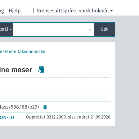
ng
Hjelp
|
Grensesnittspråk:
norsk bokmål
×
kmål
Søk
estemte taksonomiske
dne moser
lass/588.168/e23/
SON-LD
Opprettet 03.12.2009, sist endret 21.09.2020