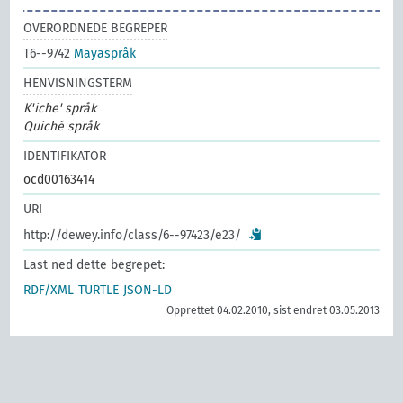
OVERORDNEDE BEGREPER
T6--9742
Mayaspråk
HENVISNINGSTERM
K'iche' språk
Quiché språk
IDENTIFIKATOR
ocd00163414
URI
http://dewey.info/class/6--97423/e23/
Last ned dette begrepet:
RDF/XML
TURTLE
JSON-LD
Opprettet 04.02.2010, sist endret 03.05.2013