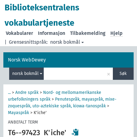
Biblioteksentralens
vokabulartjeneste
Vokabularer
Informasjon
Tilbakemelding
Hjelp
|
Grensesnittspråk:
norsk bokmål
Norsk WebDewey
×
norsk bokmål
Søk
...
>
Andre språk
>
Nord- og mellomamerikanske
urbefolkningers språk
>
Penutespråk, mayaspråk, mixe-
zoquespråk, uto-aztekiske språk, kiowa-tanospråk
>
Mayaspråk
>
K'iche'
ANBEFALT TERM
T6--97423
K'iche'