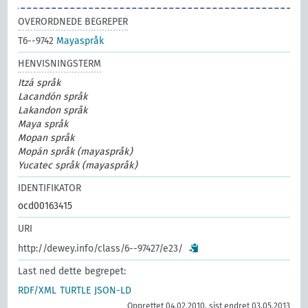
OVERORDNEDE BEGREPER
T6--9742
Mayaspråk
HENVISNINGSTERM
Itzá språk
Lacandón språk
Lakandon språk
Maya språk
Mopan språk
Mopán språk (mayaspråk)
Yucatec språk (mayaspråk)
IDENTIFIKATOR
ocd00163415
URI
http://dewey.info/class/6--97427/e23/
Last ned dette begrepet:
RDF/XML
TURTLE
JSON-LD
Opprettet 04.02.2010, sist endret 03.05.2013