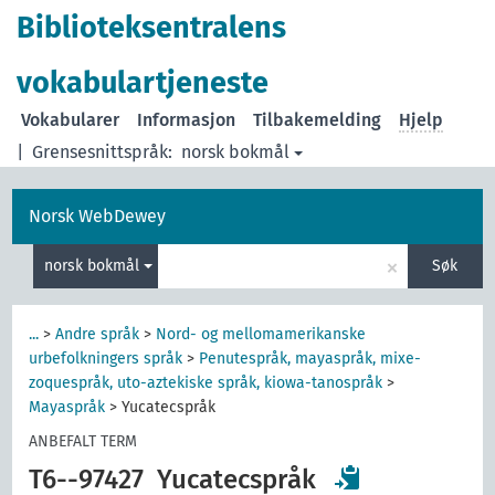
Biblioteksentralens
vokabulartjeneste
Vokabularer
Informasjon
Tilbakemelding
Hjelp
|
Grensesnittspråk:
norsk bokmål
Norsk WebDewey
×
norsk bokmål
Søk
...
>
Andre språk
>
Nord- og mellomamerikanske
urbefolkningers språk
>
Penutespråk, mayaspråk, mixe-
zoquespråk, uto-aztekiske språk, kiowa-tanospråk
>
Mayaspråk
>
Yucatecspråk
ANBEFALT TERM
T6--97427
Yucatecspråk