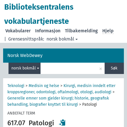
Biblioteksentralens
vokabulartjeneste
Vokabularer
Informasjon
Tilbakemelding
Hjelp
|
Grensesnittspråk:
norsk bokmål
Norsk WebDewey
×
norsk bokmål
Søk
Teknologi
>
Medisin og helse
>
Kirurgi, medisin inndelt etter
kroppsregioner, odontologi, oftalmologi, otologi, audiologi
>
Generelle emner som gjelder kirurgi; historie, geografisk
behandling, biografier knyttet til kirurgi
>
Patologi
ANBEFALT TERM
617.07
Patologi