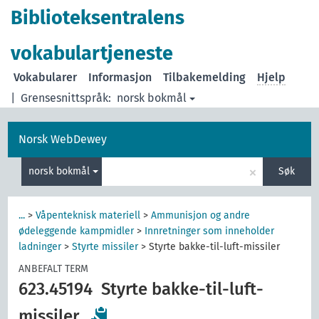
Biblioteksentralens
vokabulartjeneste
Vokabularer
Informasjon
Tilbakemelding
Hjelp
|
Grensesnittspråk:
norsk bokmål
Norsk WebDewey
×
norsk bokmål
Søk
...
>
Våpenteknisk materiell
>
Ammunisjon og andre
ødeleggende kampmidler
>
Innretninger som inneholder
ladninger
>
Styrte missiler
>
Styrte bakke-til-luft-missiler
ANBEFALT TERM
623.45194
Styrte bakke-til-luft-
missiler