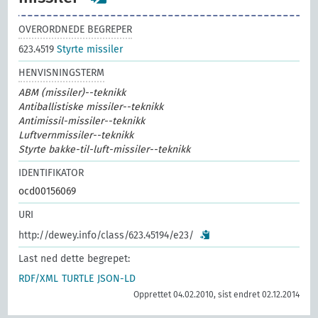
OVERORDNEDE BEGREPER
623.4519
Styrte missiler
HENVISNINGSTERM
ABM (missiler)--teknikk
Antiballistiske missiler--teknikk
Antimissil-missiler--teknikk
Luftvernmissiler--teknikk
Styrte bakke-til-luft-missiler--teknikk
IDENTIFIKATOR
ocd00156069
URI
http://dewey.info/class/623.45194/e23/
Last ned dette begrepet:
RDF/XML
TURTLE
JSON-LD
Opprettet 04.02.2010, sist endret 02.12.2014